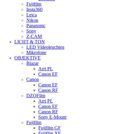
Fujifilm
Insta360
Leica
Nikon
Panasonic
Sony
Z-CAM
LICHT & TON
LED Videoleuchten
Mikrofone
OBJEKTIVE
Blazar
Arri PL
Canon EF
Canon
Canon EF
Canon RF
DZOFilm
Arri PL
Canon EF
Canon RF
Sony E-Mount
Fujifilm
Fujifilm GF
Fujifilm XF