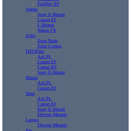
Fujifilm XF
Sigma
Sony E-Mount
Canon EF
L-Mount
Nikon FX
Zeiss
Zeiss Batis
Zeiss Contax
DZOFilm
Arri PL
Canon EF
Canon RF
Sony E-Mount
Blazar
Arri PL
Canon EF
Sirui
Arri PL
Canon EF
Sony E-Mount
Diverse Mounts
Laowa
Diverse Mounts
Irix