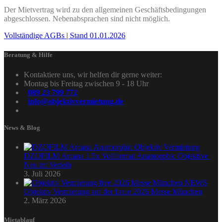
Der Mietvertrag wird zu den allgemeinen Geschäftsbedingungen
abgeschlossen. Nebenabsprachen sind nicht möglich.
Vollständige AGBs | Stand 01.01.2026
Beratung & Hilfe
Kontaktiere uns, wir helfen dir gerne weiter:
Montag bis Freitag zwischen 9 - 18 Uhr
089 23 799 772
info@objektivvermietung.de
News & Blog
DZOFILM Arcana 1.5x Vollformat Anamorphic Objektive |
Neu im Verleih
3. Juli 2026
Objektiv Vermietung auf der f.re.e 2026 Messe München
2. März 2026
Mietablauf