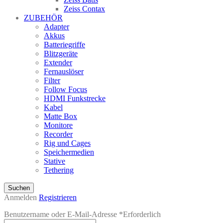
Zeiss Contax
ZUBEHÖR
Adapter
Akkus
Batteriegriffe
Blitzgeräte
Extender
Fernauslöser
Filter
Follow Focus
HDMI Funkstrecke
Kabel
Matte Box
Monitore
Recorder
Rig und Cages
Speichermedien
Stative
Tethering
Suchen
Anmelden
Registrieren
Benutzername oder E-Mail-Adresse
*
Erforderlich