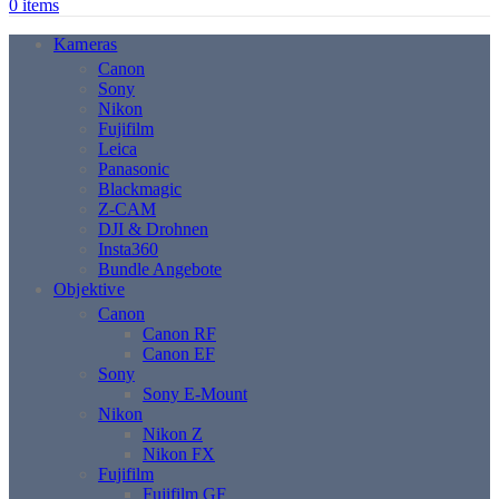
0
items
Kameras
Canon
Sony
Nikon
Fujifilm
Leica
Panasonic
Blackmagic
Z-CAM
DJI & Drohnen
Insta360
Bundle Angebote
Objektive
Canon
Canon RF
Canon EF
Sony
Sony E-Mount
Nikon
Nikon Z
Nikon FX
Fujifilm
Fujifilm GF