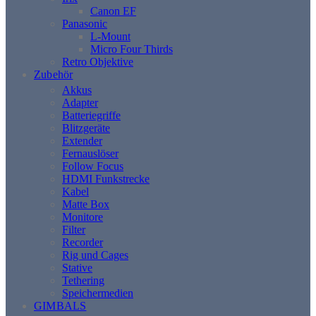
Canon EF
Panasonic
L-Mount
Micro Four Thirds
Retro Objektive
Zubehör
Akkus
Adapter
Batteriegriffe
Blitzgeräte
Extender
Fernauslöser
Follow Focus
HDMI Funkstrecke
Kabel
Matte Box
Monitore
Filter
Recorder
Rig und Cages
Stative
Tethering
Speichermedien
GIMBALS