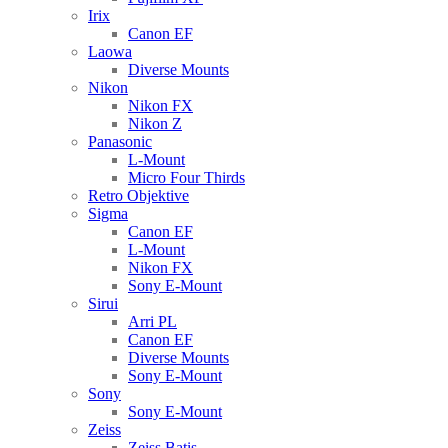
Irix
Canon EF
Laowa
Diverse Mounts
Nikon
Nikon FX
Nikon Z
Panasonic
L-Mount
Micro Four Thirds
Retro Objektive
Sigma
Canon EF
L-Mount
Nikon FX
Sony E-Mount
Sirui
Arri PL
Canon EF
Diverse Mounts
Sony E-Mount
Sony
Sony E-Mount
Zeiss
Zeiss Batis