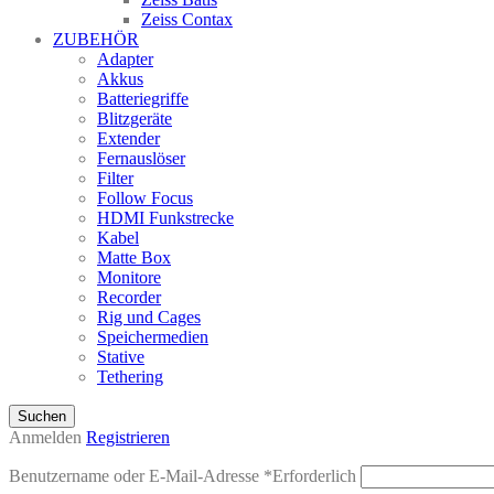
Zeiss Contax
ZUBEHÖR
Adapter
Akkus
Batteriegriffe
Blitzgeräte
Extender
Fernauslöser
Filter
Follow Focus
HDMI Funkstrecke
Kabel
Matte Box
Monitore
Recorder
Rig und Cages
Speichermedien
Stative
Tethering
Suchen
Anmelden
Registrieren
Benutzername oder E-Mail-Adresse
*
Erforderlich