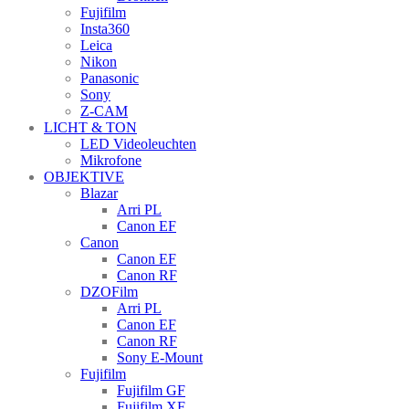
Fujifilm
Insta360
Leica
Nikon
Panasonic
Sony
Z-CAM
LICHT & TON
LED Videoleuchten
Mikrofone
OBJEKTIVE
Blazar
Arri PL
Canon EF
Canon
Canon EF
Canon RF
DZOFilm
Arri PL
Canon EF
Canon RF
Sony E-Mount
Fujifilm
Fujifilm GF
Fujifilm XF