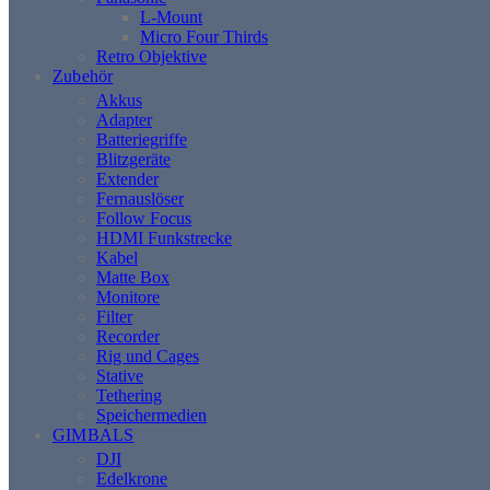
L-Mount
Micro Four Thirds
Retro Objektive
Zubehör
Akkus
Adapter
Batteriegriffe
Blitzgeräte
Extender
Fernauslöser
Follow Focus
HDMI Funkstrecke
Kabel
Matte Box
Monitore
Filter
Recorder
Rig und Cages
Stative
Tethering
Speichermedien
GIMBALS
DJI
Edelkrone