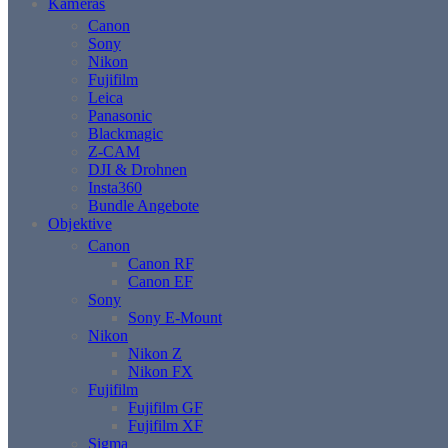
Kameras
Canon
Sony
Nikon
Fujifilm
Leica
Panasonic
Blackmagic
Z-CAM
DJI & Drohnen
Insta360
Bundle Angebote
Objektive
Canon
Canon RF
Canon EF
Sony
Sony E-Mount
Nikon
Nikon Z
Nikon FX
Fujifilm
Fujifilm GF
Fujifilm XF
Sigma