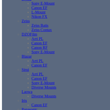
Sony E-Mount
Canon EF
L-Mount
Nikon FX
Zeiss
Zeiss Batis
Zeiss Contax
DZOFilm
Arri PL
Canon EF
Canon RF
Sony E-Mount
Blazar
Arri PL
Canon EF
Sirui
Arri PL
Canon EF
Sony E-Mount
Diverse Mounts
Laowa
Diverse Mounts
Irix
Canon EF
Panasonic