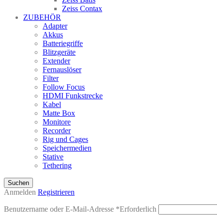
Zeiss Contax
ZUBEHÖR
Adapter
Akkus
Batteriegriffe
Blitzgeräte
Extender
Fernauslöser
Filter
Follow Focus
HDMI Funkstrecke
Kabel
Matte Box
Monitore
Recorder
Rig und Cages
Speichermedien
Stative
Tethering
Suchen
Anmelden
Registrieren
Benutzername oder E-Mail-Adresse
*
Erforderlich