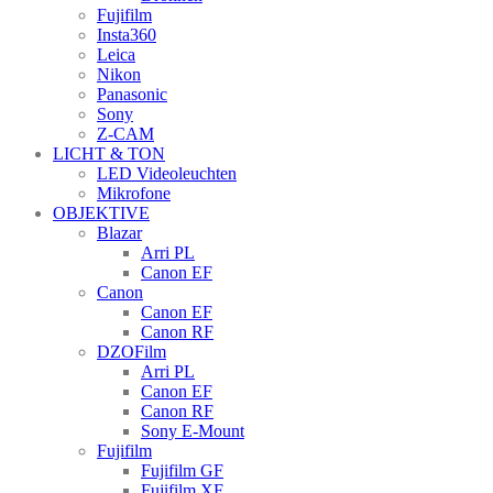
Fujifilm
Insta360
Leica
Nikon
Panasonic
Sony
Z-CAM
LICHT & TON
LED Videoleuchten
Mikrofone
OBJEKTIVE
Blazar
Arri PL
Canon EF
Canon
Canon EF
Canon RF
DZOFilm
Arri PL
Canon EF
Canon RF
Sony E-Mount
Fujifilm
Fujifilm GF
Fujifilm XF