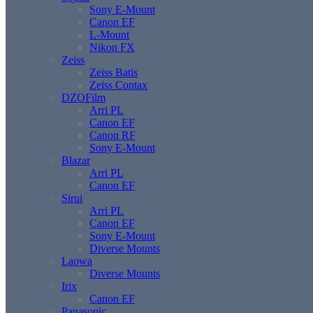
Sony E-Mount
Canon EF
L-Mount
Nikon FX
Zeiss
Zeiss Batis
Zeiss Contax
DZOFilm
Arri PL
Canon EF
Canon RF
Sony E-Mount
Blazar
Arri PL
Canon EF
Sirui
Arri PL
Canon EF
Sony E-Mount
Diverse Mounts
Laowa
Diverse Mounts
Irix
Canon EF
Panasonic