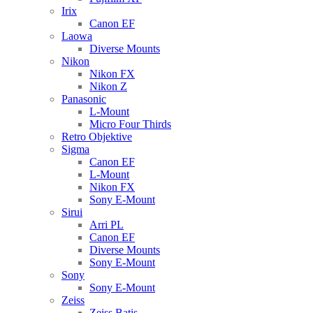
Irix
Canon EF
Laowa
Diverse Mounts
Nikon
Nikon FX
Nikon Z
Panasonic
L-Mount
Micro Four Thirds
Retro Objektive
Sigma
Canon EF
L-Mount
Nikon FX
Sony E-Mount
Sirui
Arri PL
Canon EF
Diverse Mounts
Sony E-Mount
Sony
Sony E-Mount
Zeiss
Zeiss Batis