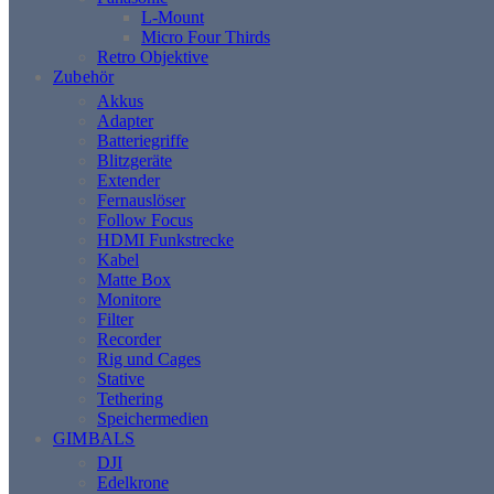
L-Mount
Micro Four Thirds
Retro Objektive
Zubehör
Akkus
Adapter
Batteriegriffe
Blitzgeräte
Extender
Fernauslöser
Follow Focus
HDMI Funkstrecke
Kabel
Matte Box
Monitore
Filter
Recorder
Rig und Cages
Stative
Tethering
Speichermedien
GIMBALS
DJI
Edelkrone