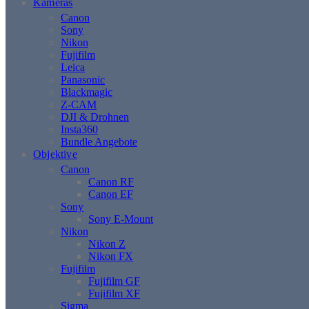
Kameras
Canon
Sony
Nikon
Fujifilm
Leica
Panasonic
Blackmagic
Z-CAM
DJI & Drohnen
Insta360
Bundle Angebote
Objektive
Canon
Canon RF
Canon EF
Sony
Sony E-Mount
Nikon
Nikon Z
Nikon FX
Fujifilm
Fujifilm GF
Fujifilm XF
Sigma