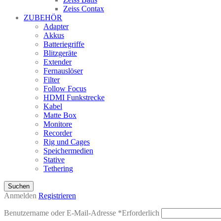
Zeiss Contax
ZUBEHÖR
Adapter
Akkus
Batteriegriffe
Blitzgeräte
Extender
Fernauslöser
Filter
Follow Focus
HDMI Funkstrecke
Kabel
Matte Box
Monitore
Recorder
Rig und Cages
Speichermedien
Stative
Tethering
Suchen
Anmelden
Registrieren
Benutzername oder E-Mail-Adresse
*
Erforderlich