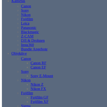
Kameras
Canon
Sony
Nikon
Fujifilm
Leica
Panasonic
Blackmagic
Z-CAM
DJI & Drohnen
Insta360
Bundle Angebote
Objektive
Canon
Canon RF
Canon EF
Sony
Sony E-Mount
Nikon
Nikon Z
Nikon FX
Fujifilm
Fujifilm GF
Fujifilm XF
Sigma