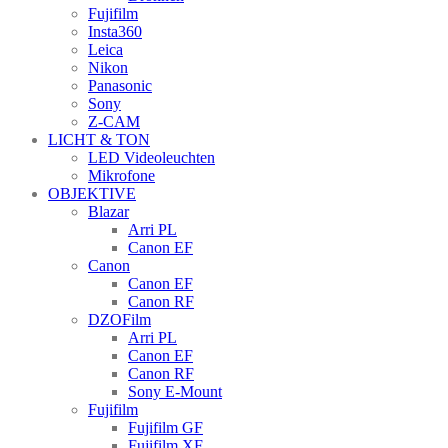
Fujifilm
Insta360
Leica
Nikon
Panasonic
Sony
Z-CAM
LICHT & TON
LED Videoleuchten
Mikrofone
OBJEKTIVE
Blazar
Arri PL
Canon EF
Canon
Canon EF
Canon RF
DZOFilm
Arri PL
Canon EF
Canon RF
Sony E-Mount
Fujifilm
Fujifilm GF
Fujifilm XF