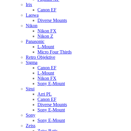
Irix
Canon EF
Laowa
Diverse Mounts
Nikon
Nikon FX
Nikon Z
Panasonic
L-Mount
Micro Four Thirds
Retro Objektive
Sigma
Canon EF
L-Mount
Nikon FX
Sony E-Mount
Sirui
Arri PL
Canon EF
Diverse Mounts
Sony E-Mount
Sony
Sony E-Mount
Zeiss
Zeiss Batis