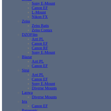
Sony E-Mount
Canon EF
L-Mount
Nikon FX
Zeiss
Zeiss Batis
Zeiss Contax
DZOFilm
Arri PL
Canon EF
Canon RF
Sony E-Mount
Blazar
Arri PL
Canon EF
Sirui
Arri PL
Canon EF
Sony E-Mount
Diverse Mounts
Laowa
Diverse Mounts
Irix
Canon EF
Panasonic