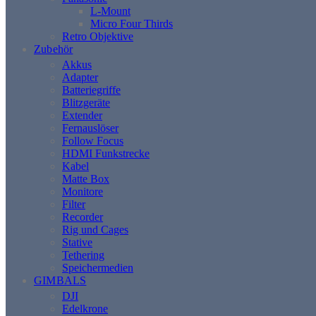
L-Mount
Micro Four Thirds
Retro Objektive
Zubehör
Akkus
Adapter
Batteriegriffe
Blitzgeräte
Extender
Fernauslöser
Follow Focus
HDMI Funkstrecke
Kabel
Matte Box
Monitore
Filter
Recorder
Rig und Cages
Stative
Tethering
Speichermedien
GIMBALS
DJI
Edelkrone