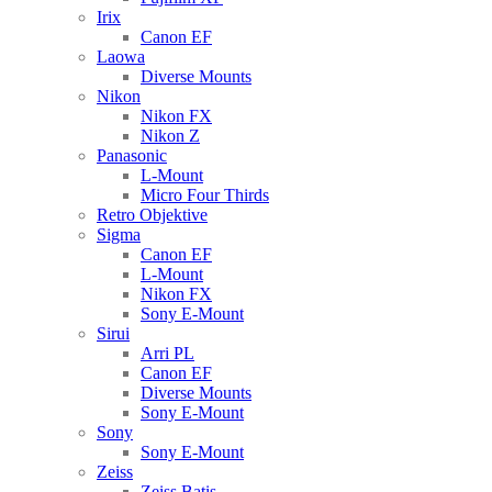
Irix
Canon EF
Laowa
Diverse Mounts
Nikon
Nikon FX
Nikon Z
Panasonic
L-Mount
Micro Four Thirds
Retro Objektive
Sigma
Canon EF
L-Mount
Nikon FX
Sony E-Mount
Sirui
Arri PL
Canon EF
Diverse Mounts
Sony E-Mount
Sony
Sony E-Mount
Zeiss
Zeiss Batis