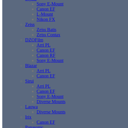
Sony E-Mount
Canon EF
L-Mount
Nikon FX
Zeiss
Zeiss Batis
Zeiss Contax
DZOFilm
Arri PL
Canon EF
Canon RF
Sony E-Mount
Blazar
Arri PL
Canon EF
Sirui
Arri PL
Canon EF
Sony E-Mount
Diverse Mounts
Laowa
Diverse Mounts
Irix
Canon EF
Panasonic