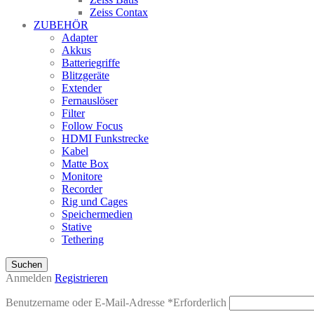
Zeiss Contax
ZUBEHÖR
Adapter
Akkus
Batteriegriffe
Blitzgeräte
Extender
Fernauslöser
Filter
Follow Focus
HDMI Funkstrecke
Kabel
Matte Box
Monitore
Recorder
Rig und Cages
Speichermedien
Stative
Tethering
Suchen
Anmelden
Registrieren
Benutzername oder E-Mail-Adresse
*
Erforderlich