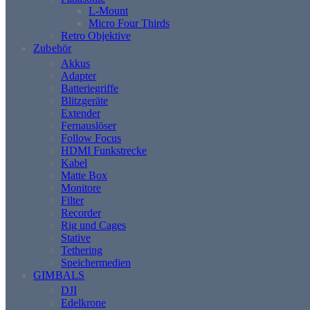
L-Mount
Micro Four Thirds
Retro Objektive
Zubehör
Akkus
Adapter
Batteriegriffe
Blitzgeräte
Extender
Fernauslöser
Follow Focus
HDMI Funkstrecke
Kabel
Matte Box
Monitore
Filter
Recorder
Rig und Cages
Stative
Tethering
Speichermedien
GIMBALS
DJI
Edelkrone