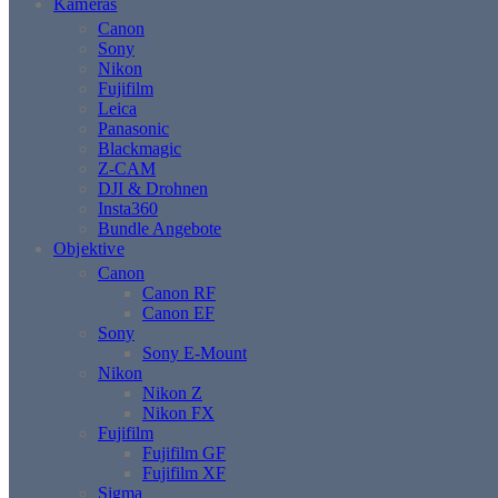
Kameras
Canon
Sony
Nikon
Fujifilm
Leica
Panasonic
Blackmagic
Z-CAM
DJI & Drohnen
Insta360
Bundle Angebote
Objektive
Canon
Canon RF
Canon EF
Sony
Sony E-Mount
Nikon
Nikon Z
Nikon FX
Fujifilm
Fujifilm GF
Fujifilm XF
Sigma