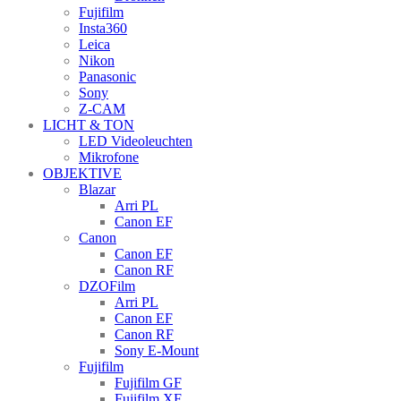
Fujifilm
Insta360
Leica
Nikon
Panasonic
Sony
Z-CAM
LICHT & TON
LED Videoleuchten
Mikrofone
OBJEKTIVE
Blazar
Arri PL
Canon EF
Canon
Canon EF
Canon RF
DZOFilm
Arri PL
Canon EF
Canon RF
Sony E-Mount
Fujifilm
Fujifilm GF
Fujifilm XF