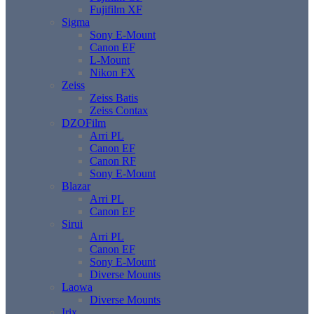
Fujifilm XF
Sigma
Sony E-Mount
Canon EF
L-Mount
Nikon FX
Zeiss
Zeiss Batis
Zeiss Contax
DZOFilm
Arri PL
Canon EF
Canon RF
Sony E-Mount
Blazar
Arri PL
Canon EF
Sirui
Arri PL
Canon EF
Sony E-Mount
Diverse Mounts
Laowa
Diverse Mounts
Irix