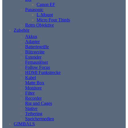
Canon EF
Panasonic
L-Mount
Micro Four Thirds
Retro Objektive
Zubehör
Akkus
Adapter
Batteriegriffe
Blitzgeräte
Extender
Fernauslöser
Follow Focus
HDMI Funkstrecke
Kabel
Matte Box
Monitore
Filter
Recorder
Rig und Cages
Stative
Tethering
Speichermedien
GIMBALS