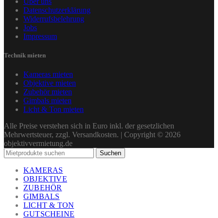
Über uns
Datenschutzerklärung
Widerrufsbelehrung
Jobs
Impressum
Technik mieten
Kameras mieten
Objektive mieten
Zubehör mieten
Gimbals mieten
Licht & Ton mieten
Alle Preise verstehen sich in Euro inkl. der gesetzlichen
Mehrwertsteuer, zzgl. Versandkosten. | Copyright © 2026
objektivvermietung.de
Suchen
KAMERAS
OBJEKTIVE
ZUBEHÖR
GIMBALS
LICHT & TON
GUTSCHEINE