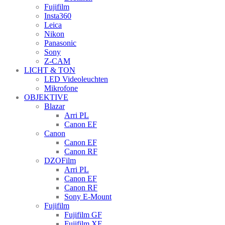
Fujifilm
Insta360
Leica
Nikon
Panasonic
Sony
Z-CAM
LICHT & TON
LED Videoleuchten
Mikrofone
OBJEKTIVE
Blazar
Arri PL
Canon EF
Canon
Canon EF
Canon RF
DZOFilm
Arri PL
Canon EF
Canon RF
Sony E-Mount
Fujifilm
Fujifilm GF
Fujifilm XF