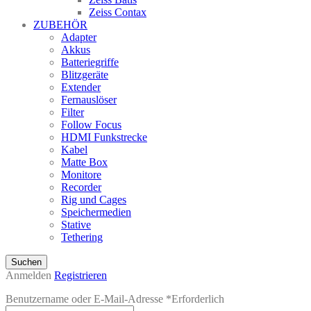
Zeiss Contax
ZUBEHÖR
Adapter
Akkus
Batteriegriffe
Blitzgeräte
Extender
Fernauslöser
Filter
Follow Focus
HDMI Funkstrecke
Kabel
Matte Box
Monitore
Recorder
Rig und Cages
Speichermedien
Stative
Tethering
Suchen
Anmelden
Registrieren
Benutzername oder E-Mail-Adresse
*
Erforderlich