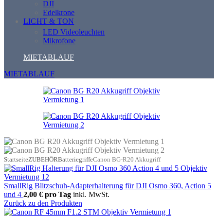
DJI
Edelkrone
LICHT & TON
LED Videoleuchten
Mikrofone
MIETABLAUF
MIETABLAUF
Startseite
ZUBEHÖR
Batteriegriffe
Canon BG-R20 Akkugriff
SmallRig Blitzschuh-Adapterhalterung für DJI Osmo 360, Action 5
und 4
2,00 €
pro Tag
inkl. MwSt.
Zurück zu den Produkten