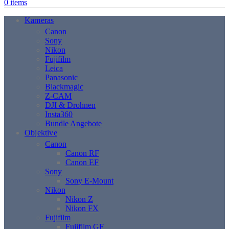
0
items
Kameras
Canon
Sony
Nikon
Fujifilm
Leica
Panasonic
Blackmagic
Z-CAM
DJI & Drohnen
Insta360
Bundle Angebote
Objektive
Canon
Canon RF
Canon EF
Sony
Sony E-Mount
Nikon
Nikon Z
Nikon FX
Fujifilm
Fujifilm GF