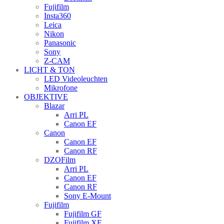
Fujifilm
Insta360
Leica
Nikon
Panasonic
Sony
Z-CAM
LICHT & TON
LED Videoleuchten
Mikrofone
OBJEKTIVE
Blazar
Arri PL
Canon EF
Canon
Canon EF
Canon RF
DZOFilm
Arri PL
Canon EF
Canon RF
Sony E-Mount
Fujifilm
Fujifilm GF
Fujifilm XF