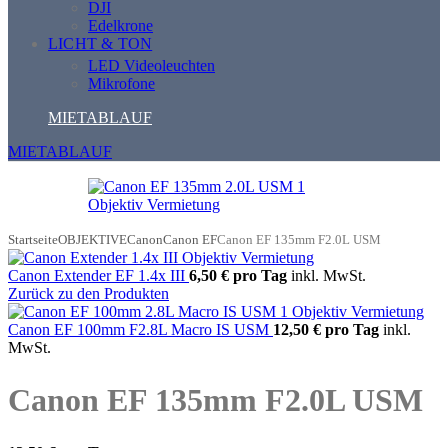
DJI
Edelkrone
LICHT & TON
LED Videoleuchten
Mikrofone
MIETABLAUF
MIETABLAUF
Startseite
OBJEKTIVE
Canon
Canon EF
Canon EF 135mm F2.0L USM
Canon Extender EF 1.4x III
6,50 €
pro Tag
inkl. MwSt.
Zurück zu den Produkten
Canon EF 100mm F2.8L Macro IS USM
12,50 €
pro Tag
inkl.
MwSt.
Canon EF 135mm F2.0L USM