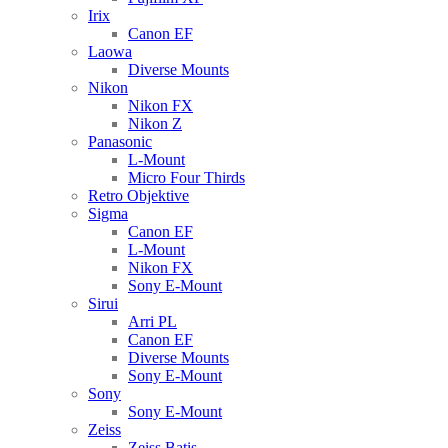
Irix
Canon EF
Laowa
Diverse Mounts
Nikon
Nikon FX
Nikon Z
Panasonic
L-Mount
Micro Four Thirds
Retro Objektive
Sigma
Canon EF
L-Mount
Nikon FX
Sony E-Mount
Sirui
Arri PL
Canon EF
Diverse Mounts
Sony E-Mount
Sony
Sony E-Mount
Zeiss
Zeiss Batis