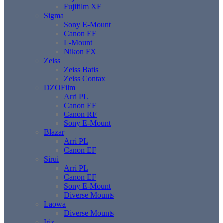
Fujifilm XF
Sigma
Sony E-Mount
Canon EF
L-Mount
Nikon FX
Zeiss
Zeiss Batis
Zeiss Contax
DZOFilm
Arri PL
Canon EF
Canon RF
Sony E-Mount
Blazar
Arri PL
Canon EF
Sirui
Arri PL
Canon EF
Sony E-Mount
Diverse Mounts
Laowa
Diverse Mounts
Irix