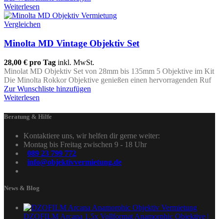
Weiterlesen
Vergleichen
Minolta MD Vintage Objektiv Set
28,00 €
pro Tag
inkl. MwSt.
Minolat MD Objektiv Set von 28mm bis 135mm 5 Objektive im Kit
Die Minolta Rokkor Objektive genießen einen hervorragenden Ruf
Zur Wunschliste hinzufügen
Weiterlesen
Beratung & Hilfe
Kontaktiere uns, wir helfen dir gerne weiter:
Montag bis Freitag zwischen 9 - 18 Uhr
089 23 799 772
info@objektivvermietung.de
News & Blog
DZOFILM Arcana 1.5x Vollformat Anamorphic Objektive |