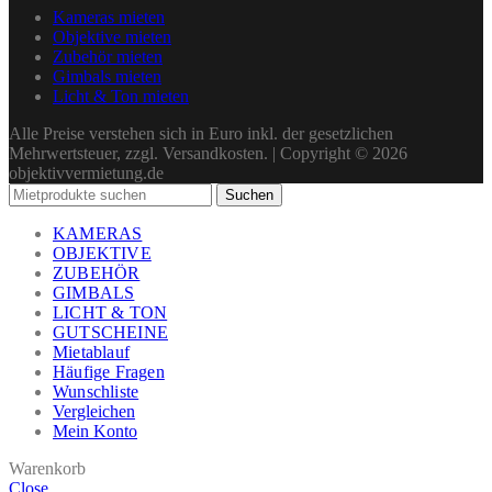
Kameras mieten
Objektive mieten
Zubehör mieten
Gimbals mieten
Licht & Ton mieten
Alle Preise verstehen sich in Euro inkl. der gesetzlichen
Mehrwertsteuer, zzgl. Versandkosten. | Copyright © 2026
objektivvermietung.de
Suchen
KAMERAS
OBJEKTIVE
ZUBEHÖR
GIMBALS
LICHT & TON
GUTSCHEINE
Mietablauf
Häufige Fragen
Wunschliste
Vergleichen
Mein Konto
Warenkorb
Close