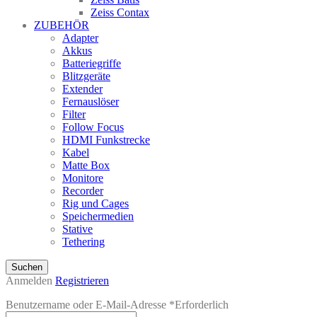
Zeiss Contax
ZUBEHÖR
Adapter
Akkus
Batteriegriffe
Blitzgeräte
Extender
Fernauslöser
Filter
Follow Focus
HDMI Funkstrecke
Kabel
Matte Box
Monitore
Recorder
Rig und Cages
Speichermedien
Stative
Tethering
Suchen
Anmelden
Registrieren
Benutzername oder E-Mail-Adresse
*
Erforderlich