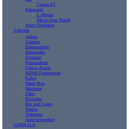
Canon EF
Panasonic
L-Mount
Micro Four Thirds
Retro Objektive
Zubehör
Akkus
Adapter
Batteriegriffe
Blitzgeräte
Extender
Fernauslöser
Follow Focus
HDMI Funkstrecke
Kabel
Matte Box
Monitore
Filter
Recorder
Rig und Cages
Stative
Tethering
Speichermedien
GIMBALS