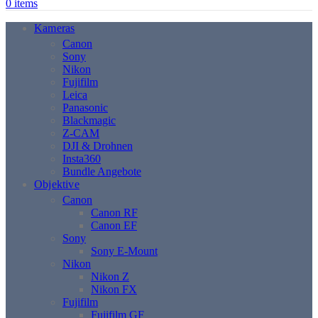
0
items
Kameras
Canon
Sony
Nikon
Fujifilm
Leica
Panasonic
Blackmagic
Z-CAM
DJI & Drohnen
Insta360
Bundle Angebote
Objektive
Canon
Canon RF
Canon EF
Sony
Sony E-Mount
Nikon
Nikon Z
Nikon FX
Fujifilm
Fujifilm GF