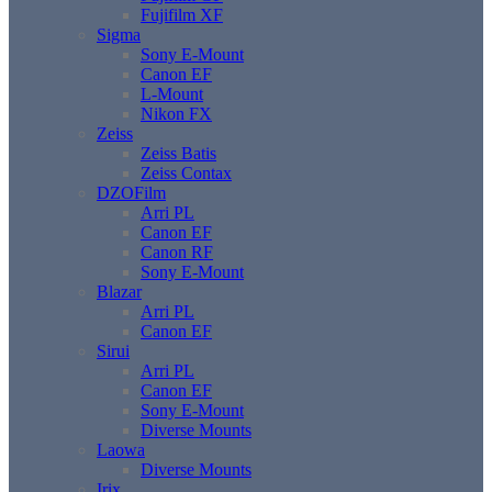
Fujifilm XF
Sigma
Sony E-Mount
Canon EF
L-Mount
Nikon FX
Zeiss
Zeiss Batis
Zeiss Contax
DZOFilm
Arri PL
Canon EF
Canon RF
Sony E-Mount
Blazar
Arri PL
Canon EF
Sirui
Arri PL
Canon EF
Sony E-Mount
Diverse Mounts
Laowa
Diverse Mounts
Irix