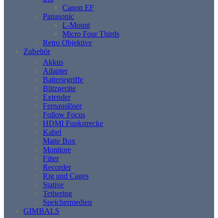
Canon EF
Panasonic
L-Mount
Micro Four Thirds
Retro Objektive
Zubehör
Akkus
Adapter
Batteriegriffe
Blitzgeräte
Extender
Fernauslöser
Follow Focus
HDMI Funkstrecke
Kabel
Matte Box
Monitore
Filter
Recorder
Rig und Cages
Stative
Tethering
Speichermedien
GIMBALS