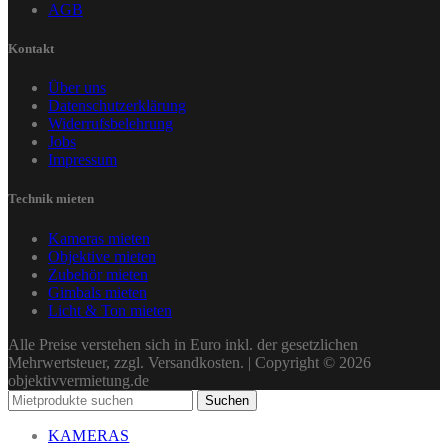
AGB
Kontakt
Über uns
Datenschutzerklärung
Widerrufsbelehrung
Jobs
Impressum
Technik mieten
Kameras mieten
Objektive mieten
Zubehör mieten
Gimbals mieten
Licht & Ton mieten
Alle Preise verstehen sich in Euro inkl. der gesetzlichen
Mehrwertsteuer, zzgl. Versandkosten. | Copyright © 2026
objektivvermietung.de
Suchen
KAMERAS