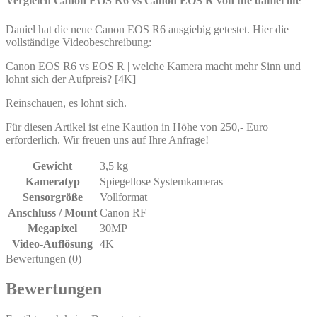
Vergleich Canon EOS R6 vs Canon EOS R von the daniel life
Daniel hat die neue Canon EOS R6 ausgiebig getestet. Hier die
vollständige Videobeschreibung:
Canon EOS R6 vs EOS R | welche Kamera macht mehr Sinn und
lohnt sich der Aufpreis? [4K]
Reinschauen, es lohnt sich.
Für diesen Artikel ist eine Kaution in Höhe von 250,- Euro
erforderlich. Wir freuen uns auf Ihre Anfrage!
Gewicht
3,5 kg
Kameratyp
Spiegellose Systemkameras
Sensorgröße
Vollformat
Anschluss / Mount
Canon RF
Megapixel
30MP
Video-Auflösung
4K
Bewertungen (0)
Bewertungen