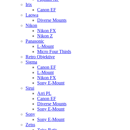
Irix
Canon EF
Laowa
Diverse Mounts
Nikon
Nikon FX
Nikon Z
Panasonic
L-Mount
Micro Four Thirds
Retro Objektive
Sigma
Canon EF
L-Mount
Nikon FX
Sony E-Mount
Sirui
Arri PL
Canon EF
Diverse Mounts
Sony E-Mount
Sony
Sony E-Mount
Zeiss
Zeiss Batis