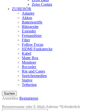
Zeiss Contax
ZUBEHÖR
Adapter
Akkus
Batteriegriffe
Blitzgeräte
Extender
Fernauslöser
Filter
Follow Focus
HDMI Funkstrecke
Kabel
Matte Box
Monitore
Recorder
Rig und Cages
Speichermedien
Stative
Tethering
Suchen
Anmelden
Registrieren
Benutzername oder E-Mail-Adresse
*
Erforderlich