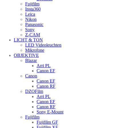
Fujifilm
Insta360
Leica
Nikon
Panasonic
Sony
Z-CAM
LICHT & TON
LED Videoleuchten
Mikrofone
OBJEKTIVE
Blazar
Arri PL
Canon EF
Canon
Canon EF
Canon RF
DZOFilm
Arri PL
Canon EF
Canon RF
Sony E-Mount
Fujifilm
Fujifilm GF
Fujifilm XF