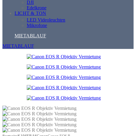
DJI
Edelkrone
LICHT & TON
LED Videoleuchten
Mikrofone
MIETABLAUF
MIETABLAUF
Startseite
KAMERAS
Canon
Canon EOS R