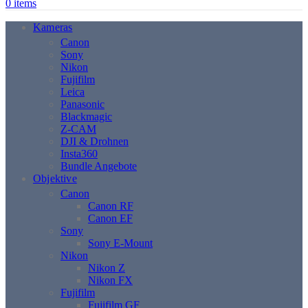
0
items
Kameras
Canon
Sony
Nikon
Fujifilm
Leica
Panasonic
Blackmagic
Z-CAM
DJI & Drohnen
Insta360
Bundle Angebote
Objektive
Canon
Canon RF
Canon EF
Sony
Sony E-Mount
Nikon
Nikon Z
Nikon FX
Fujifilm
Fujifilm GF