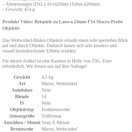
– Abmessungen (DxL): 61x420mm (Tubus ø20mm)
– Gewicht: 474 g
Produkt Video: Beispiele zu Laowa 24mm F14 Macro Probe
Objektiv
Das Weitwinkel-Makro Objektiv erlaubt einen sehr speziellen Blick
auf und durch Objekte. Dadurch lassen sich sehr kreative und
visuell beeindruckende Effekte erzielen.
Für diesen Artikel ist eine Kaution in Höhe von 250,- Euro
erforderlich. Wir freuen uns auf Ihre Anfrage!
Gewicht
4,5 kg
Art
Macro
,
Weitwinkel
Autofokus
Nein
Blende
14
IS
Nein
Objektivtyp
Festbrennweite
Sensorgröße
Vollformat
Anschluss / Mount
Sony E-Mount
Brennweite
Macro
,
Weitwinkel