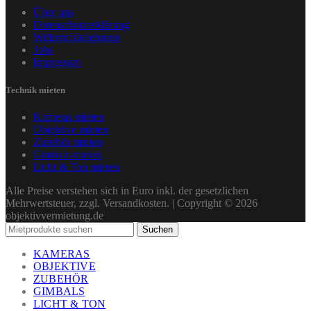
Über uns
Datenschutzerklärung
Widerrufsbelehrung
Jobs
Impressum
Technik mieten
Kameras mieten
Objektive mieten
Zubehör mieten
Gimbals mieten
Licht & Ton mieten
Alle Preise verstehen sich in Euro inkl. der gesetzlichen
Mehrwertsteuer, zzgl. Versandkosten. | Copyright © 2026
objektivvermietung.de
Suchen
KAMERAS
OBJEKTIVE
ZUBEHÖR
GIMBALS
LICHT & TON