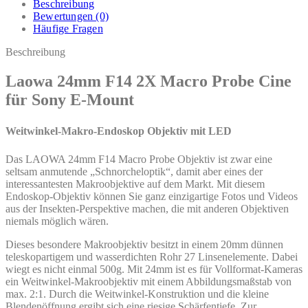
Beschreibung
Bewertungen (0)
Häufige Fragen
Beschreibung
Laowa 24mm F14 2X Macro Probe Cine
für Sony E-Mount
Weitwinkel-Makro-Endoskop Objektiv mit LED
Das LAOWA 24mm F14 Macro Probe Objektiv ist zwar eine
seltsam anmutende „Schnorcheloptik“, damit aber eines der
interessantesten Makroobjektive auf dem Markt. Mit diesem
Endoskop-Objektiv können Sie ganz einzigartige Fotos und Videos
aus der Insekten-Perspektive machen, die mit anderen Objektiven
niemals möglich wären.
Dieses besondere Makroobjektiv besitzt in einem 20mm dünnen
teleskopartigem und wasserdichten Rohr 27 Linsenelemente. Dabei
wiegt es nicht einmal 500g. Mit 24mm ist es für Vollformat-Kameras
ein Weitwinkel-Makroobjektiv mit einem Abbildungsmaßstab von
max. 2:1. Durch die Weitwinkel-Konstruktion und die kleine
Blendenöffnung ergibt sich eine riesige Schärfentiefe. Zur