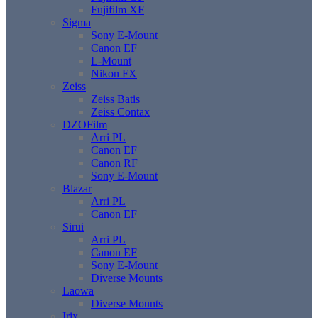
Fujifilm XF
Sigma
Sony E-Mount
Canon EF
L-Mount
Nikon FX
Zeiss
Zeiss Batis
Zeiss Contax
DZOFilm
Arri PL
Canon EF
Canon RF
Sony E-Mount
Blazar
Arri PL
Canon EF
Sirui
Arri PL
Canon EF
Sony E-Mount
Diverse Mounts
Laowa
Diverse Mounts
Irix