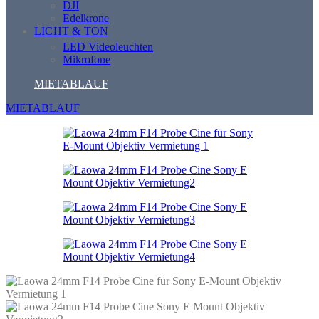
DJI
Edelkrone
LICHT & TON
LED Videoleuchten
Mikrofone
MIETABLAUF
MIETABLAUF