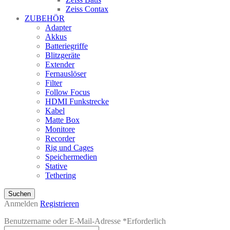
Zeiss Contax
ZUBEHÖR
Adapter
Akkus
Batteriegriffe
Blitzgeräte
Extender
Fernauslöser
Filter
Follow Focus
HDMI Funkstrecke
Kabel
Matte Box
Monitore
Recorder
Rig und Cages
Speichermedien
Stative
Tethering
Suchen
Anmelden
Registrieren
Benutzername oder E-Mail-Adresse
*
Erforderlich