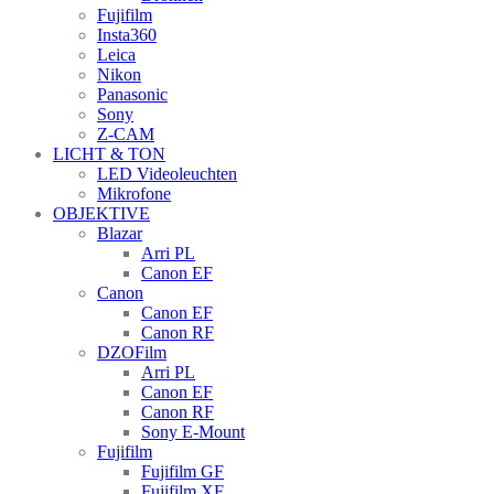
Fujifilm
Insta360
Leica
Nikon
Panasonic
Sony
Z-CAM
LICHT & TON
LED Videoleuchten
Mikrofone
OBJEKTIVE
Blazar
Arri PL
Canon EF
Canon
Canon EF
Canon RF
DZOFilm
Arri PL
Canon EF
Canon RF
Sony E-Mount
Fujifilm
Fujifilm GF
Fujifilm XF