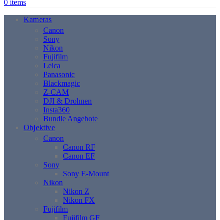
0
items
Kameras
Canon
Sony
Nikon
Fujifilm
Leica
Panasonic
Blackmagic
Z-CAM
DJI & Drohnen
Insta360
Bundle Angebote
Objektive
Canon
Canon RF
Canon EF
Sony
Sony E-Mount
Nikon
Nikon Z
Nikon FX
Fujifilm
Fujifilm GF