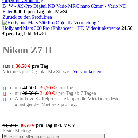
B+W - XS-Pro Digital ND Vario MRC nano 82mm - Vario ND
Filter
8,00 €
pro Tag
inkl. MwSt.
Zurück zu den Produkten
Hollyland Mars 300 Pro (Enhanced) - HD Videofunkstrecke
24,50
€
pro Tag
inkl. MwSt.
Nikon Z7 II
36,50 €
pro Tag
44,50 €
Mietpreis pro Tag inkl. MwSt. zzgl.
Versandkosten
nur
44,50 €
36,50 €
/ pro Tag
nur
28,50 €
24,00 €
/ pro Tag ab 7 Tagen
Attraktive Staffelpreise: Je länger die Mietdauer, desto
günstiger der Mietpreis pro Tag.
44,50 €
36,50 €
pro Tag
inkl. MwSt.
Erster Miettag: