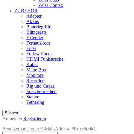
Zeiss Contax
ZUBEHÖR
Adapter
Akkus
Batteriegriffe
Blitzgeräte
Extender
Fernauslöser
Filter
Follow Focus
HDMI Funkstrecke
Kabel
Matte Box
Monitore
Recorder
Rig und Cages
Speichermedien
Stative
Tethering
Suchen
Anmelden
Registrieren
Benutzername oder E-Mail-Adresse
*
Erforderlich