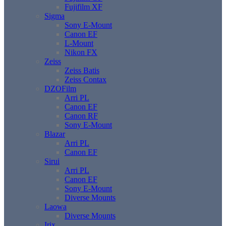
Fujifilm XF
Sigma
Sony E-Mount
Canon EF
L-Mount
Nikon FX
Zeiss
Zeiss Batis
Zeiss Contax
DZOFilm
Arri PL
Canon EF
Canon RF
Sony E-Mount
Blazar
Arri PL
Canon EF
Sirui
Arri PL
Canon EF
Sony E-Mount
Diverse Mounts
Laowa
Diverse Mounts
Irix