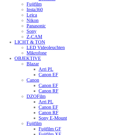
Fujifilm
Insta360
Leica
Nikon
Panasonic
Sony
Z-CAM
LICHT & TON
LED Videoleuchten
Mikrofone
OBJEKTIVE
Blazar
Arri PL
Canon EF
Canon
Canon EF
Canon RF
DZOFilm
Arri PL
Canon EF
Canon RF
Sony E-Mount
Fujifilm
Fujifilm GF
Fujifilm XF