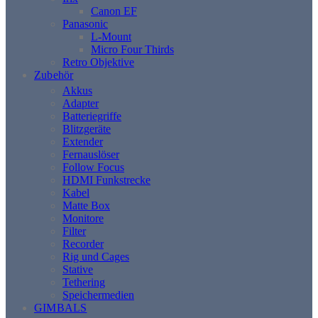
Canon EF
Panasonic
L-Mount
Micro Four Thirds
Retro Objektive
Zubehör
Akkus
Adapter
Batteriegriffe
Blitzgeräte
Extender
Fernauslöser
Follow Focus
HDMI Funkstrecke
Kabel
Matte Box
Monitore
Filter
Recorder
Rig und Cages
Stative
Tethering
Speichermedien
GIMBALS