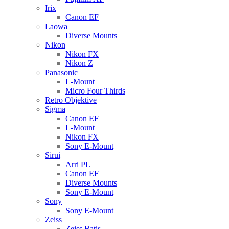
Irix
Canon EF
Laowa
Diverse Mounts
Nikon
Nikon FX
Nikon Z
Panasonic
L-Mount
Micro Four Thirds
Retro Objektive
Sigma
Canon EF
L-Mount
Nikon FX
Sony E-Mount
Sirui
Arri PL
Canon EF
Diverse Mounts
Sony E-Mount
Sony
Sony E-Mount
Zeiss
Zeiss Batis