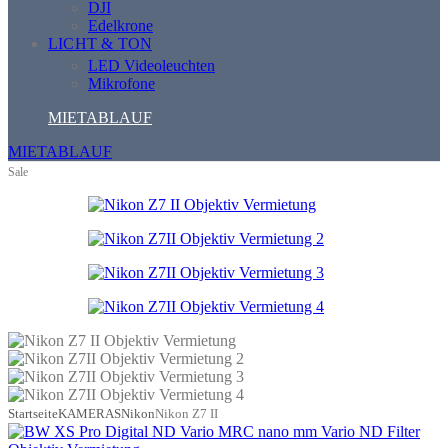
DJI
Edelkrone
LICHT & TON
LED Videoleuchten
Mikrofone
MIETABLAUF
MIETABLAUF
Sale
Startseite
KAMERAS
Nikon
Nikon Z7 II