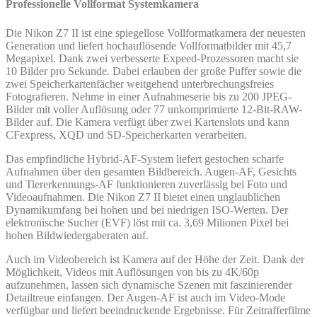
Professionelle Vollformat Systemkamera
Die Nikon Z7 II ist eine spiegellose Vollformatkamera der neuesten
Generation und liefert hochauflösende Vollformatbilder mit 45,7
Megapixel. Dank zwei verbesserte Expeed-Prozessoren macht sie
10 Bilder pro Sekunde. Dabei erlauben der große Puffer sowie die
zwei Speicherkartenfächer weitgehend unterbrechungsfreies
Fotografieren. Nehme in einer Aufnahmeserie bis zu 200 JPEG-
Bilder mit voller Auflösung oder 77 unkomprimierte 12-Bit-RAW-
Bilder auf. Die Kamera verfügt über zwei Kartenslots und kann
CFexpress, XQD und SD-Speicherkarten verarbeiten.
Das empfindliche Hybrid-AF-System liefert gestochen scharfe
Aufnahmen über den gesamten Bildbereich. Augen-AF, Gesichts
und Tiererkennungs-AF funktionieren zuverlässig bei Foto und
Videoaufnahmen. Die Nikon Z7 II bietet einen unglaublichen
Dynamikumfang bei hohen und bei niedrigen ISO-Werten. Der
elektronische Sucher (EVF) löst mit ca. 3,69 Milionen Pixel bei
hohen Bildwiedergaberaten auf.
Auch im Videobereich ist Kamera auf der Höhe der Zeit. Dank der
Möglichkeit, Videos mit Auflösungen von bis zu 4K/60p
aufzunehmen, lassen sich dynamische Szenen mit faszinierender
Detailtreue einfangen. Der Augen-AF ist auch im Video-Mode
verfügbar und liefert beeindruckende Ergebnisse. Für Zeitrafferfilme