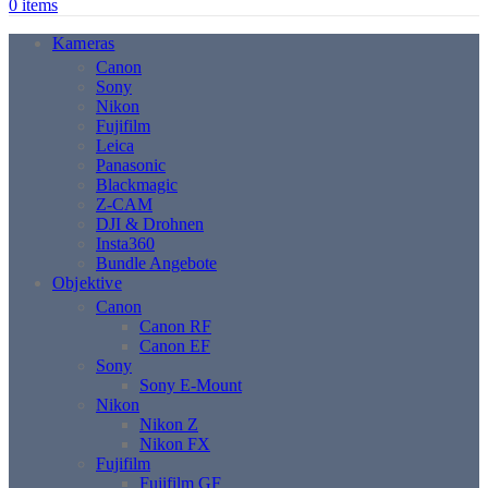
0
items
Kameras
Canon
Sony
Nikon
Fujifilm
Leica
Panasonic
Blackmagic
Z-CAM
DJI & Drohnen
Insta360
Bundle Angebote
Objektive
Canon
Canon RF
Canon EF
Sony
Sony E-Mount
Nikon
Nikon Z
Nikon FX
Fujifilm
Fujifilm GF