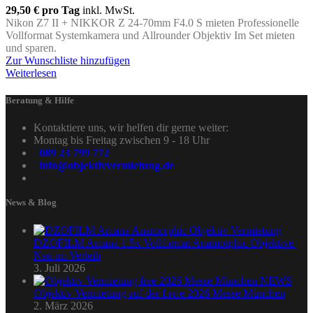
29,50 €
pro Tag
inkl. MwSt.
Nikon Z7 II + NIKKOR Z 24-70mm F4.0 S mieten Professionelle
Vollformat Systemkamera und Allrounder Objektiv Im Set mieten
und sparen.
Zur Wunschliste hinzufügen
Weiterlesen
Beratung & Hilfe
Kontaktiere uns, wir helfen dir gerne weiter:
Montag bis Freitag zwischen 9 - 18 Uhr
089 23 799 772
info@objektivvermietung.de
News & Blog
DZOFILM Arcana 1.5x Vollformat Anamorphic Objektive |
Neu im Verleih
3. Juli 2026
Objektiv Vermietung auf der f.re.e 2026 Messe München
2. März 2026