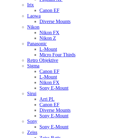
Irix
Canon EF
Laowa
Diverse Mounts
Nikon
Nikon FX
Nikon Z
Panasonic
L-Mount
Micro Four Thirds
Retro Objektive
Sigma
Canon EF
L-Mount
Nikon FX
Sony E-Mount
Sirui
Arri PL
Canon EF
Diverse Mounts
Sony E-Mount
Sony
Sony E-Mount
Zeiss
Zeiss Batis