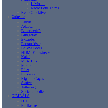
L-Mount
Micro Four Thirds
Retro Objektive
Zubehör
Akkus
Adapter
Batteriegriffe
Blitzgeräte
Extender
Fernauslöser
Follow Focus
HDMI Funkstrecke
Kabel
Matte Box
Monitore
Filter
Recorder
Rig und Cages
Stative
Tethering
Speichermedien
GIMBALS
DJI
Edelkrone