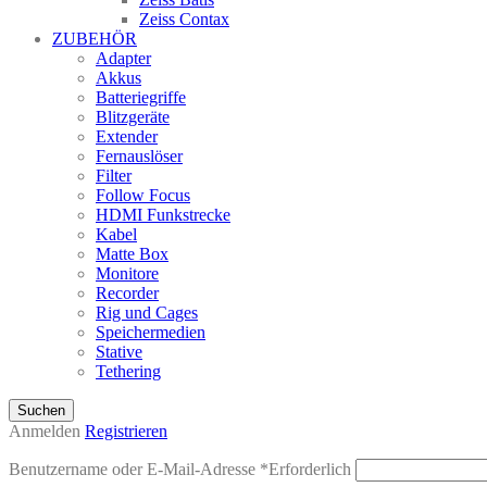
Zeiss Contax
ZUBEHÖR
Adapter
Akkus
Batteriegriffe
Blitzgeräte
Extender
Fernauslöser
Filter
Follow Focus
HDMI Funkstrecke
Kabel
Matte Box
Monitore
Recorder
Rig und Cages
Speichermedien
Stative
Tethering
Suchen
Anmelden
Registrieren
Benutzername oder E-Mail-Adresse
*
Erforderlich