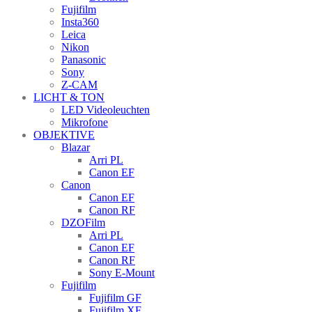
Fujifilm
Insta360
Leica
Nikon
Panasonic
Sony
Z-CAM
LICHT & TON
LED Videoleuchten
Mikrofone
OBJEKTIVE
Blazar
Arri PL
Canon EF
Canon
Canon EF
Canon RF
DZOFilm
Arri PL
Canon EF
Canon RF
Sony E-Mount
Fujifilm
Fujifilm GF
Fujifilm XF