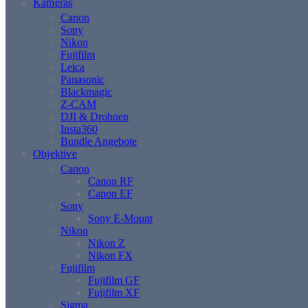
Kameras
Canon
Sony
Nikon
Fujifilm
Leica
Panasonic
Blackmagic
Z-CAM
DJI & Drohnen
Insta360
Bundle Angebote
Objektive
Canon
Canon RF
Canon EF
Sony
Sony E-Mount
Nikon
Nikon Z
Nikon FX
Fujifilm
Fujifilm GF
Fujifilm XF
Sigma