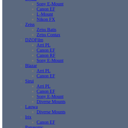
Sony E-Mount
Canon EF
L-Mount
Nikon FX
Zeiss
Zeiss Batis
Zeiss Contax
DZOFilm
Arri PL
Canon EF
Canon RF
Sony E-Mount
Blazar
Arri PL
Canon EF
Sirui
Arri PL
Canon EF
Sony E-Mount
Diverse Mounts
Laowa
Diverse Mounts
Irix
Canon EF
Panasonic