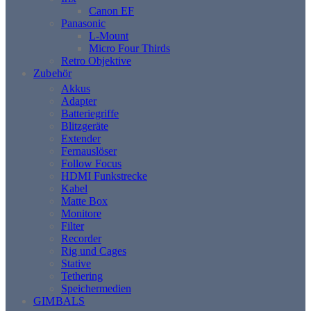
Canon EF
Panasonic
L-Mount
Micro Four Thirds
Retro Objektive
Zubehör
Akkus
Adapter
Batteriegriffe
Blitzgeräte
Extender
Fernauslöser
Follow Focus
HDMI Funkstrecke
Kabel
Matte Box
Monitore
Filter
Recorder
Rig und Cages
Stative
Tethering
Speichermedien
GIMBALS