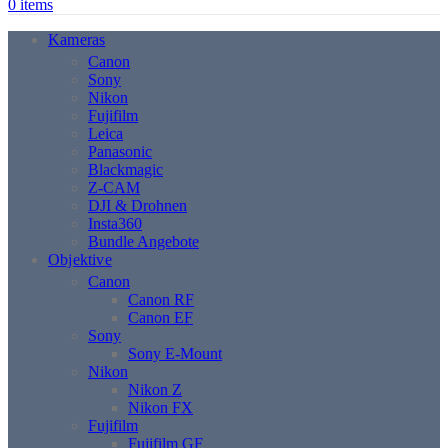
0
items
Kameras
Canon
Sony
Nikon
Fujifilm
Leica
Panasonic
Blackmagic
Z-CAM
DJI & Drohnen
Insta360
Bundle Angebote
Objektive
Canon
Canon RF
Canon EF
Sony
Sony E-Mount
Nikon
Nikon Z
Nikon FX
Fujifilm
Fujifilm GF