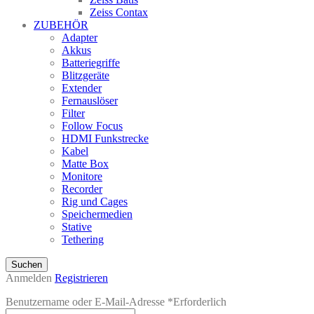
Zeiss Contax
ZUBEHÖR
Adapter
Akkus
Batteriegriffe
Blitzgeräte
Extender
Fernauslöser
Filter
Follow Focus
HDMI Funkstrecke
Kabel
Matte Box
Monitore
Recorder
Rig und Cages
Speichermedien
Stative
Tethering
Suchen
Anmelden
Registrieren
Benutzername oder E-Mail-Adresse
*
Erforderlich