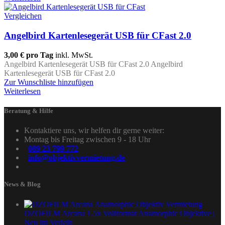
Vergleichen
Angelbird Kartenlesegerät USB für CFast 2.0
3,00 €
pro Tag
inkl. MwSt.
Angelbird Kartenlesegerät USB für CFast 2.0 Angelbird
Kartenlesegerät USB für CFast 2.0
Zur Wunschliste hinzufügen
Weiterlesen
Beratung & Hilfe
Kontaktiere uns, wir helfen dir gerne weiter:
Montag bis Freitag zwischen 9 - 18 Uhr
089 23 799 772
info@objektivvermietung.de
News & Blog
DZOFILM Arcana 1.5x Vollformat Anamorphic Objektive |
Neu im Verleih