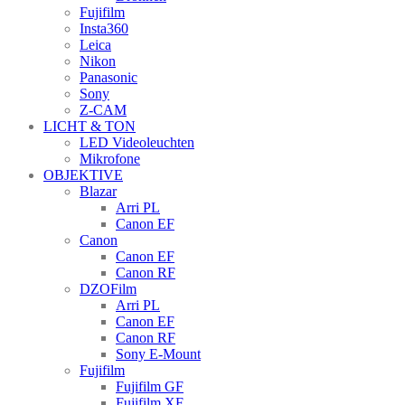
Fujifilm
Insta360
Leica
Nikon
Panasonic
Sony
Z-CAM
LICHT & TON
LED Videoleuchten
Mikrofone
OBJEKTIVE
Blazar
Arri PL
Canon EF
Canon
Canon EF
Canon RF
DZOFilm
Arri PL
Canon EF
Canon RF
Sony E-Mount
Fujifilm
Fujifilm GF
Fujifilm XF