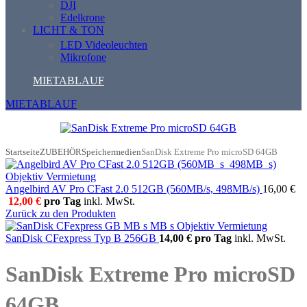
DJI
Edelkrone
LICHT & TON
LED Videoleuchten
Mikrofone
MIETABLAUF
MIETABLAUF
Startseite
ZUBEHÖR
Speichermedien
SanDisk Extreme Pro microSD 64GB
Angelbird AV Pro CFast 2.0 512GB (560MB/s, 498MB/s)
16,00 €
12,00 €
pro Tag
inkl. MwSt.
Zurück zu den Produkten
SanDisk CFexpress Typ B 256GB
14,00 €
pro Tag
inkl. MwSt.
SanDisk Extreme Pro microSD
64GB