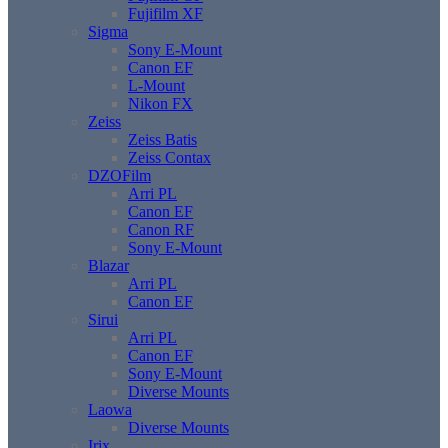
Fujifilm XF
Sigma
Sony E-Mount
Canon EF
L-Mount
Nikon FX
Zeiss
Zeiss Batis
Zeiss Contax
DZOFilm
Arri PL
Canon EF
Canon RF
Sony E-Mount
Blazar
Arri PL
Canon EF
Sirui
Arri PL
Canon EF
Sony E-Mount
Diverse Mounts
Laowa
Diverse Mounts
Irix