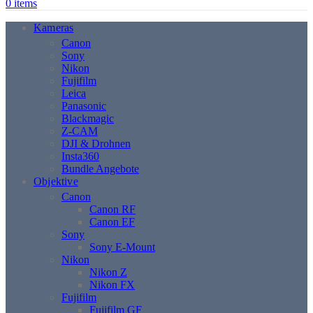
0
items
Kameras
Canon
Sony
Nikon
Fujifilm
Leica
Panasonic
Blackmagic
Z-CAM
DJI & Drohnen
Insta360
Bundle Angebote
Objektive
Canon
Canon RF
Canon EF
Sony
Sony E-Mount
Nikon
Nikon Z
Nikon FX
Fujifilm
Fujifilm GF