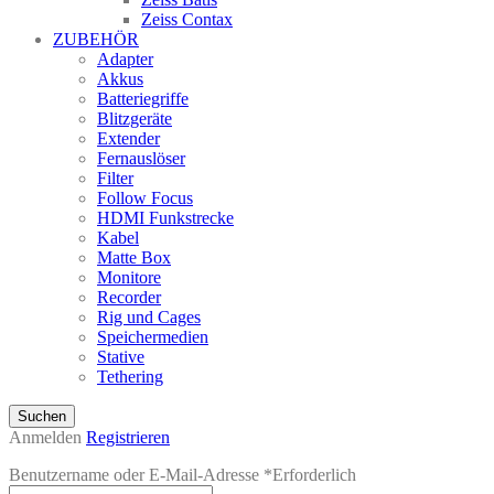
Zeiss Contax
ZUBEHÖR
Adapter
Akkus
Batteriegriffe
Blitzgeräte
Extender
Fernauslöser
Filter
Follow Focus
HDMI Funkstrecke
Kabel
Matte Box
Monitore
Recorder
Rig und Cages
Speichermedien
Stative
Tethering
Suchen
Anmelden
Registrieren
Benutzername oder E-Mail-Adresse
*
Erforderlich