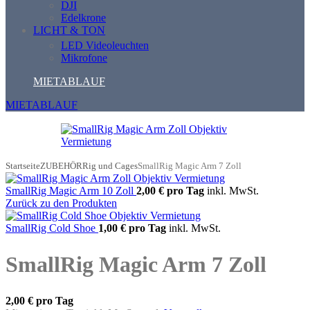
DJI
Edelkrone
LICHT & TON
LED Videoleuchten
Mikrofone
MIETABLAUF
MIETABLAUF
Startseite
ZUBEHÖR
Rig und Cages
SmallRig Magic Arm 7 Zoll
SmallRig Magic Arm 10 Zoll
2,00 €
pro Tag
inkl. MwSt.
Zurück zu den Produkten
SmallRig Cold Shoe
1,00 €
pro Tag
inkl. MwSt.
SmallRig Magic Arm 7 Zoll
2,00 €
pro Tag