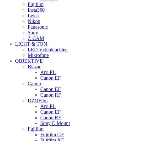
Fujifilm
Insta360
Leica
Nikon
Panasonic
Sony
Z-CAM
LICHT & TON
LED Videoleuchten
Mikrofone
OBJEKTIVE
Blazar
Arri PL
Canon EF
Canon
Canon EF
Canon RF
DZOFilm
Arri PL
Canon EF
Canon RF
Sony E-Mount
Fujifilm
Fujifilm GF
Fujifilm XF