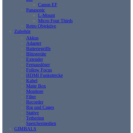
Canon EF
Panasonic
L-Mount
Micro Four Thirds
Retro Objektive
Zubehör
Akkus
Adapter
Batteriegriffe
Blitzgeräte
Extender
Fernauslöser
Follow Focus
HDMI Funkstrecke
Kabel
Matte Box
Monitore
Filter
Recorder
Rig und Cages
Stative
Tethering
Speichermedien
GIMBALS