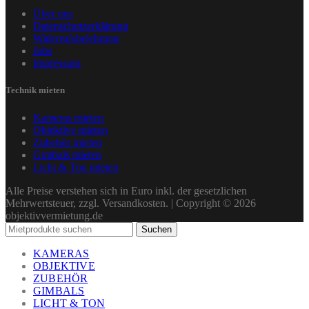
Über uns
Datenschutzerklärung
Widerrufsbelehrung
Jobs
Impressum
Technik mieten
Kameras mieten
Objektive mieten
Zubehör mieten
Gimbals mieten
Licht & Ton mieten
Alle Preise verstehen sich in Euro inkl. der gesetzlichen
Mehrwertsteuer, zzgl. Versandkosten. | Copyright © 2026
objektivvermietung.de
Suchen
KAMERAS
OBJEKTIVE
ZUBEHÖR
GIMBALS
LICHT & TON