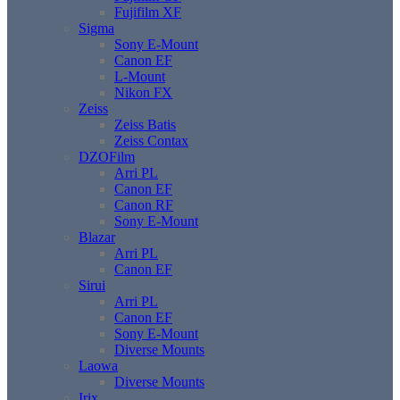
Fujifilm XF
Sigma
Sony E-Mount
Canon EF
L-Mount
Nikon FX
Zeiss
Zeiss Batis
Zeiss Contax
DZOFilm
Arri PL
Canon EF
Canon RF
Sony E-Mount
Blazar
Arri PL
Canon EF
Sirui
Arri PL
Canon EF
Sony E-Mount
Diverse Mounts
Laowa
Diverse Mounts
Irix