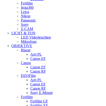
Fujifilm
Insta360
Leica
Nikon
Panasonic
Sony
Z-CAM
LICHT & TON
LED Videoleuchten
Mikrofone
OBJEKTIVE
Blazar
Arri PL
Canon EF
Canon
Canon EF
Canon RF
DZOFilm
Arri PL
Canon EF
Canon RF
Sony E-Mount
Fujifilm
Fujifilm GF
Fujifilm XF