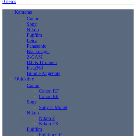
0
items
Kameras
Canon
Sony
Nikon
Fujifilm
Leica
Panasonic
Blackmagic
Z-CAM
DJI & Drohnen
Insta360
Bundle Angebote
Objektive
Canon
Canon RF
Canon EF
Sony
Sony E-Mount
Nikon
Nikon Z
Nikon FX
Fujifilm
Fujifilm GF