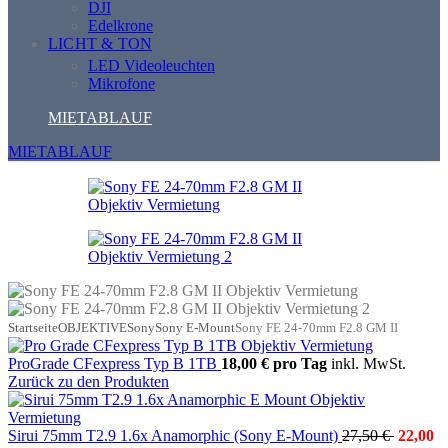
DJI
Edelkrone
LICHT & TON
LED Videoleuchten
Mikrofone
MIETABLAUF
MIETABLAUF
Startseite
OBJEKTIVE
Sony
Sony E-Mount
Sony FE 24-70mm F2.8 GM II
ProGrade CFexpress Typ B 1TB
18,00 €
pro Tag
inkl. MwSt.
Zurück zu den Produkten
Sirui 75mm T2.9 1.6x Anamorphic (Sony E-Mount)
27,50 €
22,00