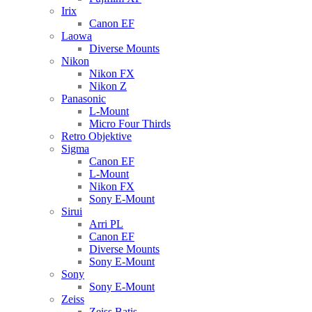
Irix
Canon EF
Laowa
Diverse Mounts
Nikon
Nikon FX
Nikon Z
Panasonic
L-Mount
Micro Four Thirds
Retro Objektive
Sigma
Canon EF
L-Mount
Nikon FX
Sony E-Mount
Sirui
Arri PL
Canon EF
Diverse Mounts
Sony E-Mount
Sony
Sony E-Mount
Zeiss
Zeiss Batis