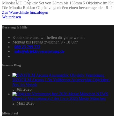
Minolat MD Objektiv Set von 28mm bis 135mm 5 Objektive im Kit
Die Minolta Rokkor Objektive genießen einen hervorragenden Ruf
Zur Wunschliste hinzufügen
Weiterlesen
Beratung & Hilfe
Kontaktiere uns, wir helfen dir gerne weiter:
Montag bis Freitag zwischen 9 - 18 Uhr
089 23 799 772
info@objektivvermietung.de
News & Blog
DZOFILM Arcana 1.5x Vollformat Anamorphic Objektive |
Neu im Verleih
3. Juli 2026
Objektiv Vermietung auf der f.re.e 2026 Messe München
2. März 2026
Mietablauf