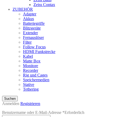
Zeiss Contax
ZUBEHÖR
Adapter
Akkus
Batteriegriffe
Blitzgeräte
Extender
Fernauslöser
Filter
Follow Focus
HDMI Funkstrecke
Kabel
Matte Box
Monitore
Recorder
Rig und Cages
Speichermedien
Stative
Tethering
Suchen
Anmelden
Registrieren
Benutzername oder E-Mail-Adresse
*
Erforderlich