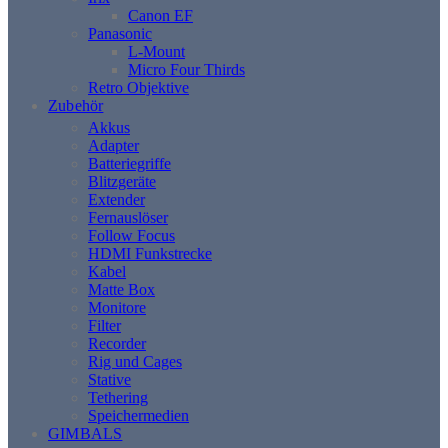
Canon EF
Panasonic
L-Mount
Micro Four Thirds
Retro Objektive
Zubehör
Akkus
Adapter
Batteriegriffe
Blitzgeräte
Extender
Fernauslöser
Follow Focus
HDMI Funkstrecke
Kabel
Matte Box
Monitore
Filter
Recorder
Rig und Cages
Stative
Tethering
Speichermedien
GIMBALS