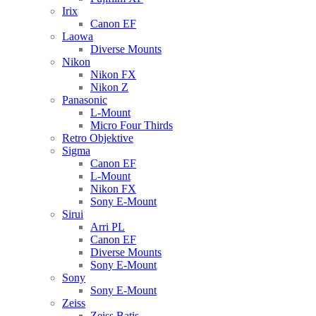
Irix
Canon EF
Laowa
Diverse Mounts
Nikon
Nikon FX
Nikon Z
Panasonic
L-Mount
Micro Four Thirds
Retro Objektive
Sigma
Canon EF
L-Mount
Nikon FX
Sony E-Mount
Sirui
Arri PL
Canon EF
Diverse Mounts
Sony E-Mount
Sony
Sony E-Mount
Zeiss
Zeiss Batis