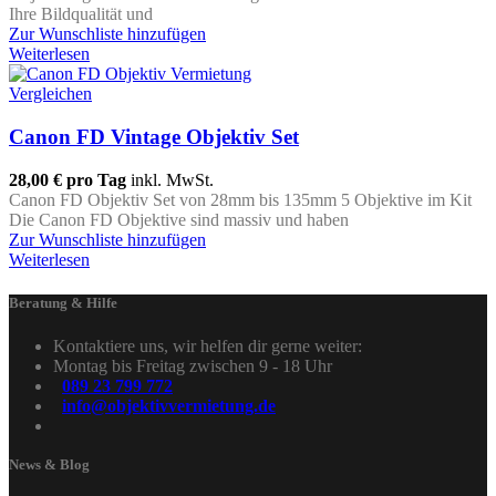
Ihre Bildqualität und
Zur Wunschliste hinzufügen
Weiterlesen
Vergleichen
Canon FD Vintage Objektiv Set
28,00 €
pro Tag
inkl. MwSt.
Canon FD Objektiv Set von 28mm bis 135mm 5 Objektive im Kit
Die Canon FD Objektive sind massiv und haben
Zur Wunschliste hinzufügen
Weiterlesen
Beratung & Hilfe
Kontaktiere uns, wir helfen dir gerne weiter:
Montag bis Freitag zwischen 9 - 18 Uhr
089 23 799 772
info@objektivvermietung.de
News & Blog