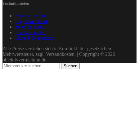
Technik mieten
Kameras mieten
Objektive mieten
Zubehör mieten
Gimbals mieten
Licht & Ton mieten
Alle Preise verstehen sich in Euro inkl. der gesetzlichen
Mehrwertsteuer, zzgl. Versandkosten. | Copyright © 2026
objektivvermietung.de
Suchen
KAMERAS
OBJEKTIVE
ZUBEHÖR
GIMBALS
LICHT & TON
GUTSCHEINE
Mietablauf
Häufige Fragen
Wunschliste
Vergleichen
Mein Konto