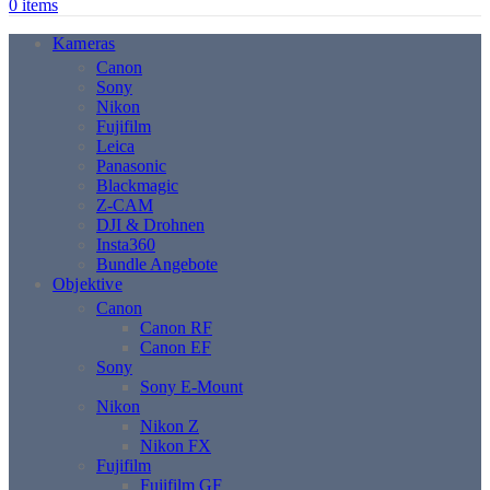
0
items
Kameras
Canon
Sony
Nikon
Fujifilm
Leica
Panasonic
Blackmagic
Z-CAM
DJI & Drohnen
Insta360
Bundle Angebote
Objektive
Canon
Canon RF
Canon EF
Sony
Sony E-Mount
Nikon
Nikon Z
Nikon FX
Fujifilm
Fujifilm GF