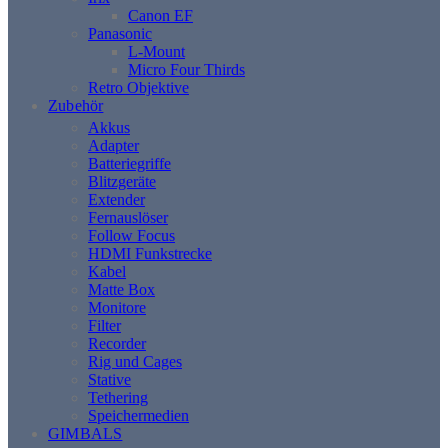
Canon EF
Panasonic
L-Mount
Micro Four Thirds
Retro Objektive
Zubehör
Akkus
Adapter
Batteriegriffe
Blitzgeräte
Extender
Fernauslöser
Follow Focus
HDMI Funkstrecke
Kabel
Matte Box
Monitore
Filter
Recorder
Rig und Cages
Stative
Tethering
Speichermedien
GIMBALS