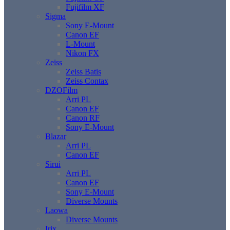
Fujifilm XF
Sigma
Sony E-Mount
Canon EF
L-Mount
Nikon FX
Zeiss
Zeiss Batis
Zeiss Contax
DZOFilm
Arri PL
Canon EF
Canon RF
Sony E-Mount
Blazar
Arri PL
Canon EF
Sirui
Arri PL
Canon EF
Sony E-Mount
Diverse Mounts
Laowa
Diverse Mounts
Irix