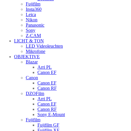
Fujifilm
Insta360
Leica
Nikon
Panasonic
Sony
Z-CAM
LICHT & TON
LED Videoleuchten
Mikrofone
OBJEKTIVE
Blazar
Arri PL
Canon EF
Canon
Canon EF
Canon RF
DZOFilm
Arri PL
Canon EF
Canon RF
Sony E-Mount
Fujifilm
Fujifilm GF
Fujifilm XF