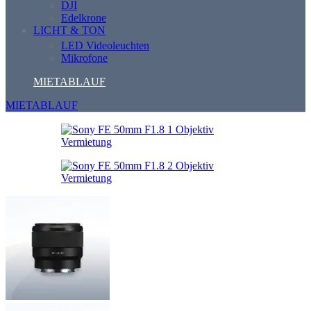
DJI
Edelkrone
LICHT & TON
LED Videoleuchten
Mikrofone
MIETABLAUF
MIETABLAUF