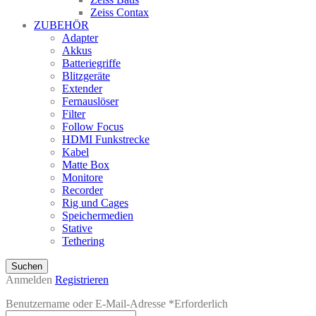
Zeiss Contax
ZUBEHÖR
Adapter
Akkus
Batteriegriffe
Blitzgeräte
Extender
Fernauslöser
Filter
Follow Focus
HDMI Funkstrecke
Kabel
Matte Box
Monitore
Recorder
Rig und Cages
Speichermedien
Stative
Tethering
Suchen
Anmelden
Registrieren
Benutzername oder E-Mail-Adresse
*
Erforderlich