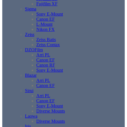
Fujifilm XF
Sigma
Sony E-Mount
Canon EF
L-Mount
Nikon FX
Zeiss
Zeiss Batis
Zeiss Contax
DZOFilm
Arri PL
Canon EF
Canon RF
Sony E-Mount
Blazar
Arri PL
Canon EF
Sirui
Arri PL
Canon EF
Sony E-Mount
Diverse Mounts
Laowa
Diverse Mounts
Irix