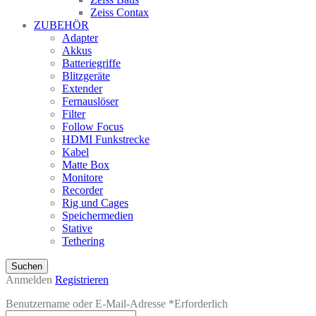
Zeiss Contax
ZUBEHÖR
Adapter
Akkus
Batteriegriffe
Blitzgeräte
Extender
Fernauslöser
Filter
Follow Focus
HDMI Funkstrecke
Kabel
Matte Box
Monitore
Recorder
Rig und Cages
Speichermedien
Stative
Tethering
Suchen
Anmelden
Registrieren
Benutzername oder E-Mail-Adresse
*
Erforderlich