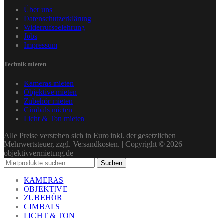
Über uns
Datenschutzerklärung
Widerrufsbelehrung
Jobs
Impressum
Technik mieten
Kameras mieten
Objektive mieten
Zubehör mieten
Gimbals mieten
Licht & Ton mieten
Alle Preise verstehen sich in Euro inkl. der gesetzlichen
Mehrwertsteuer, zzgl. Versandkosten. | Copyright © 2026
objektivvermietung.de
Suchen
KAMERAS
OBJEKTIVE
ZUBEHÖR
GIMBALS
LICHT & TON