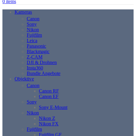
0
items
Kameras
Canon
Sony
Nikon
Fujifilm
Leica
Panasonic
Blackmagic
Z-CAM
DJI & Drohnen
Insta360
Bundle Angebote
Objektive
Canon
Canon RF
Canon EF
Sony
Sony E-Mount
Nikon
Nikon Z
Nikon FX
Fujifilm
Fujifilm GF