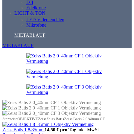
DJI
Edelkrone
LICHT & TON
LED Videoleuchten
Mikrofone
MIETABLAUF
MIETABLAUF
Startseite
OBJEKTIVE
Zeiss
Zeiss Batis
Zeiss Batis 2.0/40mm CF
Zeiss Batis 1.8/85mm
14,50 €
pro Tag
inkl. MwSt.