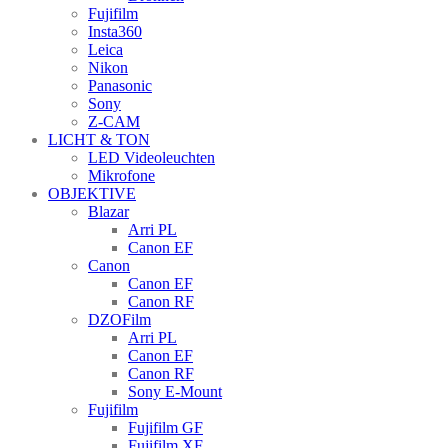
Fujifilm
Insta360
Leica
Nikon
Panasonic
Sony
Z-CAM
LICHT & TON
LED Videoleuchten
Mikrofone
OBJEKTIVE
Blazar
Arri PL
Canon EF
Canon
Canon EF
Canon RF
DZOFilm
Arri PL
Canon EF
Canon RF
Sony E-Mount
Fujifilm
Fujifilm GF
Fujifilm XF