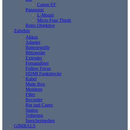
Canon EF
Panasonic
L-Mount
Micro Four Thirds
Retro Objektive
Zubehör
Akkus
Adapter
Batteriegriffe
Blitzgeräte
Extender
Fernauslöser
Follow Focus
HDMI Funkstrecke
Kabel
Matte Box
Monitore
Filter
Recorder
Rig und Cages
Stative
Tethering
Speichermedien
GIMBALS