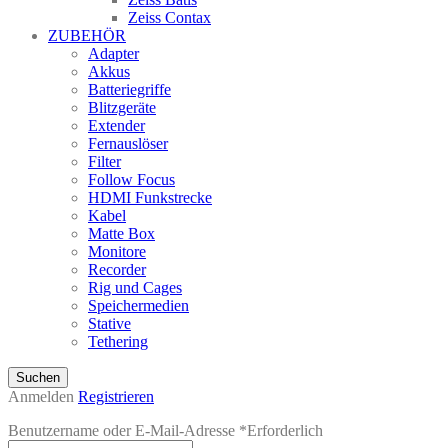
Zeiss Contax
ZUBEHÖR
Adapter
Akkus
Batteriegriffe
Blitzgeräte
Extender
Fernauslöser
Filter
Follow Focus
HDMI Funkstrecke
Kabel
Matte Box
Monitore
Recorder
Rig und Cages
Speichermedien
Stative
Tethering
Suchen
Anmelden
Registrieren
Benutzername oder E-Mail-Adresse
*
Erforderlich