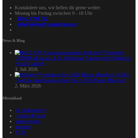
Kontaktiere uns, wir helfen dir gerne weiter:
Montag bis Freitag zwischen 9 - 18 Uhr
089 23 799 772
info@objektivvermietung.de
News & Blog
DZOFILM Arcana 1.5x Vollformat Anamorphic Objektive |
Neu im Verleih
3. Juli 2026
Objektiv Vermietung auf der f.re.e 2026 Messe München
2. März 2026
Mietablauf
So funktioniert's
Häufige Fragen
Versicherung
Versand
AGB