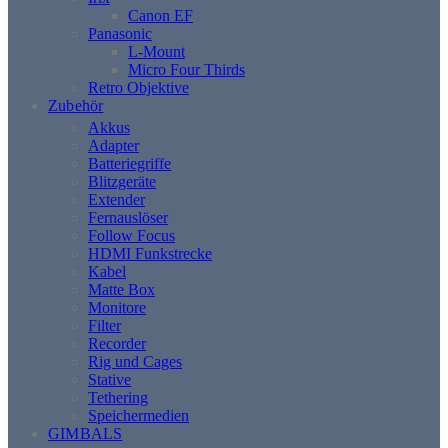
Canon EF
Panasonic
L-Mount
Micro Four Thirds
Retro Objektive
Zubehör
Akkus
Adapter
Batteriegriffe
Blitzgeräte
Extender
Fernauslöser
Follow Focus
HDMI Funkstrecke
Kabel
Matte Box
Monitore
Filter
Recorder
Rig und Cages
Stative
Tethering
Speichermedien
GIMBALS