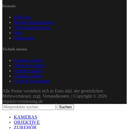
Kontakt
Über uns
Datenschutzerklärung
Widerrufsbelehrung
Jobs
Impressum
Technik mieten
Kameras mieten
Objektive mieten
Zubehör mieten
Gimbals mieten
Licht & Ton mieten
Alle Preise verstehen sich in Euro inkl. der gesetzlichen
Mehrwertsteuer, zzgl. Versandkosten. | Copyright © 2026
objektivvermietung.de
Suchen
KAMERAS
OBJEKTIVE
ZUBEHÖR