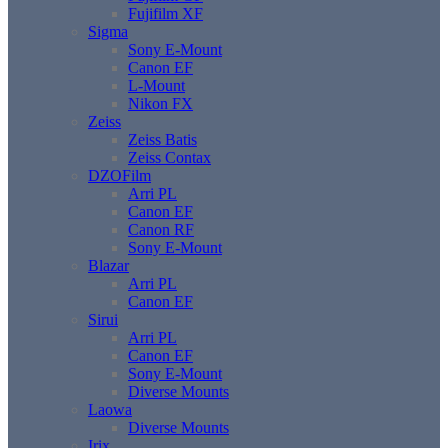
Fujifilm XF
Sigma
Sony E-Mount
Canon EF
L-Mount
Nikon FX
Zeiss
Zeiss Batis
Zeiss Contax
DZOFilm
Arri PL
Canon EF
Canon RF
Sony E-Mount
Blazar
Arri PL
Canon EF
Sirui
Arri PL
Canon EF
Sony E-Mount
Diverse Mounts
Laowa
Diverse Mounts
Irix