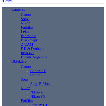
0
items
Kameras
Canon
Sony
Nikon
Fujifilm
Leica
Panasonic
Blackmagic
Z-CAM
DJI & Drohnen
Insta360
Bundle Angebote
Objektive
Canon
Canon RF
Canon EF
Sony
Sony E-Mount
Nikon
Nikon Z
Nikon FX
Fujifilm
Fujifilm GF