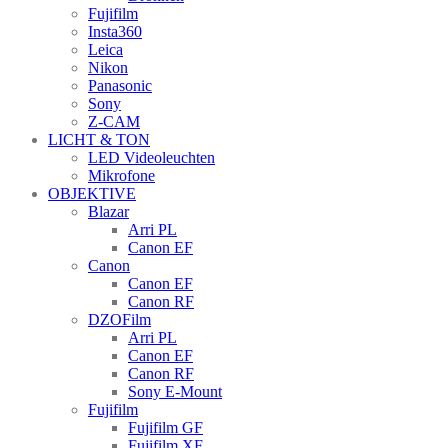
Fujifilm
Insta360
Leica
Nikon
Panasonic
Sony
Z-CAM
LICHT & TON
LED Videoleuchten
Mikrofone
OBJEKTIVE
Blazar
Arri PL
Canon EF
Canon
Canon EF
Canon RF
DZOFilm
Arri PL
Canon EF
Canon RF
Sony E-Mount
Fujifilm
Fujifilm GF
Fujifilm XF