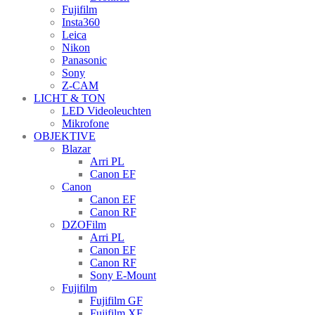
Fujifilm
Insta360
Leica
Nikon
Panasonic
Sony
Z-CAM
LICHT & TON
LED Videoleuchten
Mikrofone
OBJEKTIVE
Blazar
Arri PL
Canon EF
Canon
Canon EF
Canon RF
DZOFilm
Arri PL
Canon EF
Canon RF
Sony E-Mount
Fujifilm
Fujifilm GF
Fujifilm XF