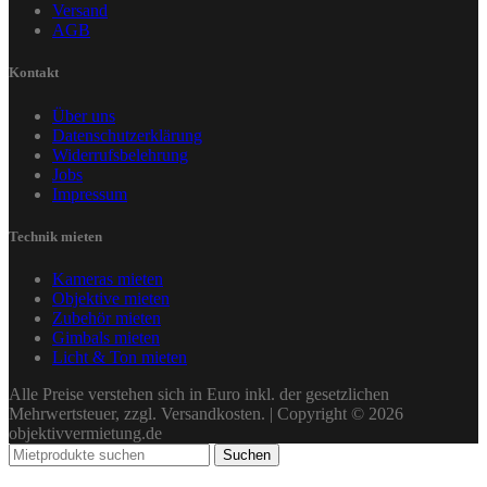
Versand
AGB
Kontakt
Über uns
Datenschutzerklärung
Widerrufsbelehrung
Jobs
Impressum
Technik mieten
Kameras mieten
Objektive mieten
Zubehör mieten
Gimbals mieten
Licht & Ton mieten
Alle Preise verstehen sich in Euro inkl. der gesetzlichen
Mehrwertsteuer, zzgl. Versandkosten. | Copyright © 2026
objektivvermietung.de
Suchen