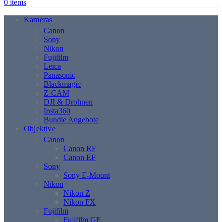
0
items
Kameras
Canon
Sony
Nikon
Fujifilm
Leica
Panasonic
Blackmagic
Z-CAM
DJI & Drohnen
Insta360
Bundle Angebote
Objektive
Canon
Canon RF
Canon EF
Sony
Sony E-Mount
Nikon
Nikon Z
Nikon FX
Fujifilm
Fujifilm GF