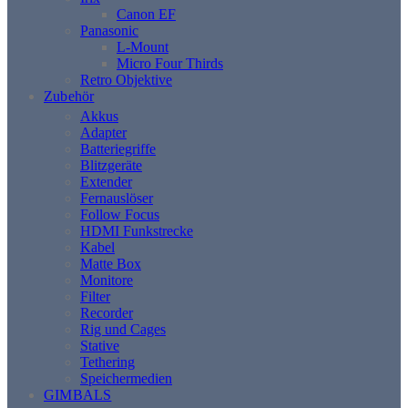
Canon EF
Panasonic
L-Mount
Micro Four Thirds
Retro Objektive
Zubehör
Akkus
Adapter
Batteriegriffe
Blitzgeräte
Extender
Fernauslöser
Follow Focus
HDMI Funkstrecke
Kabel
Matte Box
Monitore
Filter
Recorder
Rig und Cages
Stative
Tethering
Speichermedien
GIMBALS