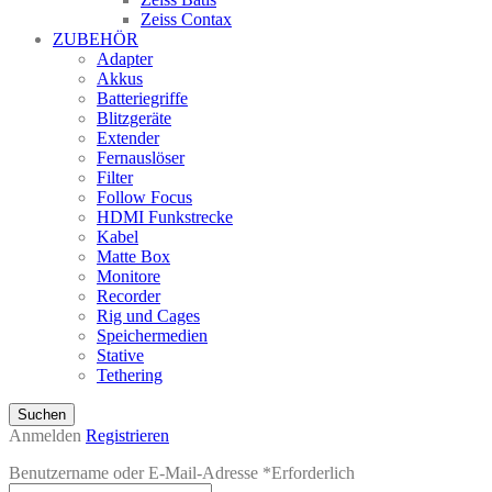
Zeiss Contax
ZUBEHÖR
Adapter
Akkus
Batteriegriffe
Blitzgeräte
Extender
Fernauslöser
Filter
Follow Focus
HDMI Funkstrecke
Kabel
Matte Box
Monitore
Recorder
Rig und Cages
Speichermedien
Stative
Tethering
Suchen
Anmelden
Registrieren
Benutzername oder E-Mail-Adresse
*
Erforderlich