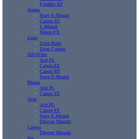
Fujifilm XF
Sigma
Sony E-Mount
Canon EF
L-Mount
Nikon FX
Zeiss
Zeiss Batis
Zeiss Contax
DZOFilm
Arri PL
Canon EF
Canon RF
Sony E-Mount
Blazar
Arri PL
Canon EF
Sirui
Arri PL
Canon EF
Sony E-Mount
Diverse Mounts
Laowa
Diverse Mounts
Irix