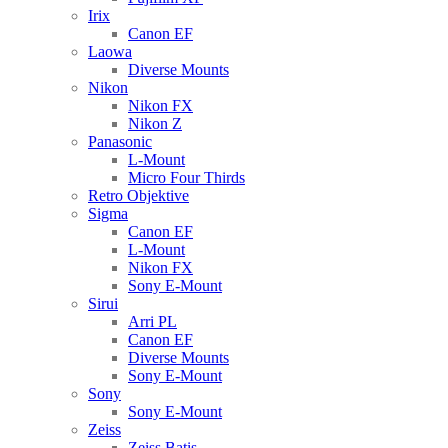
Irix
Canon EF
Laowa
Diverse Mounts
Nikon
Nikon FX
Nikon Z
Panasonic
L-Mount
Micro Four Thirds
Retro Objektive
Sigma
Canon EF
L-Mount
Nikon FX
Sony E-Mount
Sirui
Arri PL
Canon EF
Diverse Mounts
Sony E-Mount
Sony
Sony E-Mount
Zeiss
Zeiss Batis