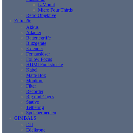
L-Mount
Micro Four Thirds
Retro Objektive
Zubehör
Akkus
Adapter
Batteriegriffe
Blitzgeräte
Extender
Fernauslöser
Follow Focus
HDMI Funkstrecke
Kabel
Matte Box
Monitore
Filter
Recorder
Rig und Cages
Stative
Tethering
Speichermedien
GIMBALS
DJI
Edelkrone