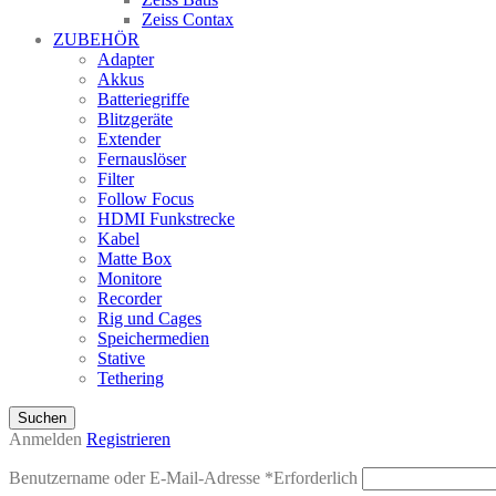
Zeiss Contax
ZUBEHÖR
Adapter
Akkus
Batteriegriffe
Blitzgeräte
Extender
Fernauslöser
Filter
Follow Focus
HDMI Funkstrecke
Kabel
Matte Box
Monitore
Recorder
Rig und Cages
Speichermedien
Stative
Tethering
Suchen
Anmelden
Registrieren
Benutzername oder E-Mail-Adresse
*
Erforderlich