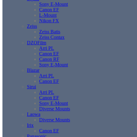
Sony E-Mount
Canon EF
L-Mount
Nikon FX
Zeiss
Zeiss Batis
Zeiss Contax
DZOFilm
Arri PL
Canon EF
Canon RF
Sony E-Mount
Blazar
Arri PL
Canon EF
Sirui
Arri PL
Canon EF
Sony E-Mount
Diverse Mounts
Laowa
Diverse Mounts
Irix
Canon EF
Panasonic