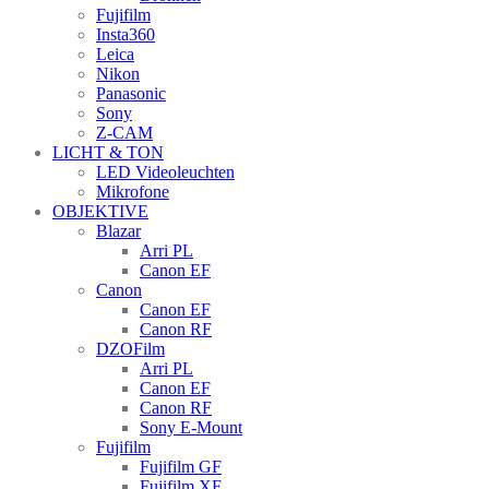
Fujifilm
Insta360
Leica
Nikon
Panasonic
Sony
Z-CAM
LICHT & TON
LED Videoleuchten
Mikrofone
OBJEKTIVE
Blazar
Arri PL
Canon EF
Canon
Canon EF
Canon RF
DZOFilm
Arri PL
Canon EF
Canon RF
Sony E-Mount
Fujifilm
Fujifilm GF
Fujifilm XF