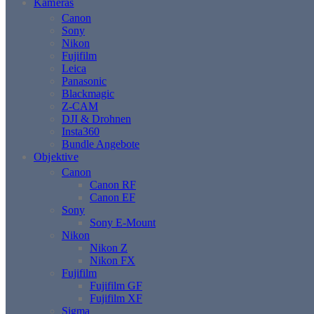
Kameras
Canon
Sony
Nikon
Fujifilm
Leica
Panasonic
Blackmagic
Z-CAM
DJI & Drohnen
Insta360
Bundle Angebote
Objektive
Canon
Canon RF
Canon EF
Sony
Sony E-Mount
Nikon
Nikon Z
Nikon FX
Fujifilm
Fujifilm GF
Fujifilm XF
Sigma