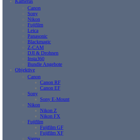
Kameras
Canon
Sony
Nikon
Fujifilm
Leica
Panasonic
Blackmagic
Z-CAM
DJI & Drohnen
Insta360
Bundle Angebote
Objektive
Canon
Canon RF
Canon EF
Sony
Sony E-Mount
Nikon
Nikon Z
Nikon FX
Fujifilm
Fujifilm GF
Fujifilm XF
Sigma