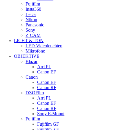
Fujifilm
Insta360
Leica
Nikon
Panasonic
Sony
Z-CAM
LICHT & TON
LED Videoleuchten
Mikrofone
OBJEKTIVE
Blazar
Arri PL
Canon EF
Canon
Canon EF
Canon RF
DZOFilm
Arri PL
Canon EF
Canon RF
Sony E-Mount
Fujifilm
Fujifilm GF
Fujifilm XF