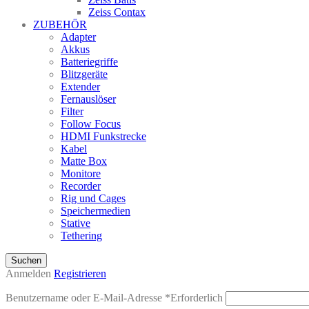
Zeiss Contax
ZUBEHÖR
Adapter
Akkus
Batteriegriffe
Blitzgeräte
Extender
Fernauslöser
Filter
Follow Focus
HDMI Funkstrecke
Kabel
Matte Box
Monitore
Recorder
Rig und Cages
Speichermedien
Stative
Tethering
Suchen
Anmelden
Registrieren
Benutzername oder E-Mail-Adresse
*
Erforderlich