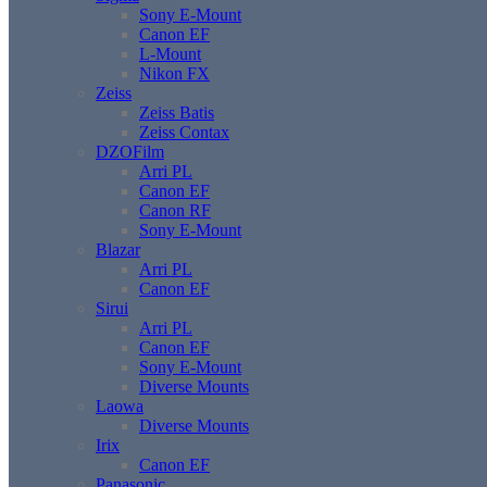
Sony E-Mount
Canon EF
L-Mount
Nikon FX
Zeiss
Zeiss Batis
Zeiss Contax
DZOFilm
Arri PL
Canon EF
Canon RF
Sony E-Mount
Blazar
Arri PL
Canon EF
Sirui
Arri PL
Canon EF
Sony E-Mount
Diverse Mounts
Laowa
Diverse Mounts
Irix
Canon EF
Panasonic