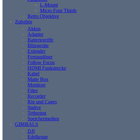
L-Mount
Micro Four Thirds
Retro Objektive
Zubehör
Akkus
Adapter
Batteriegriffe
Blitzgeräte
Extender
Fernauslöser
Follow Focus
HDMI Funkstrecke
Kabel
Matte Box
Monitore
Filter
Recorder
Rig und Cages
Stative
Tethering
Speichermedien
GIMBALS
DJI
Edelkrone