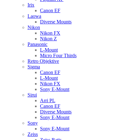
Irix
Canon EF
Laowa
Diverse Mounts
Nikon
Nikon FX
Nikon Z
Panasonic
L-Mount
Micro Four Thirds
Retro Objektive
Sigma
Canon EF
L-Mount
Nikon FX
Sony E-Mount
Sirui
Arri PL
Canon EF
Diverse Mounts
Sony E-Mount
Sony
Sony E-Mount
Zeiss
Zeiss Batis