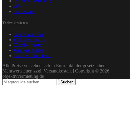
Widerrufsbelehrung
Jobs
Impressum
Technik mieten
Kameras mieten
Objektive mieten
Zubehör mieten
Gimbals mieten
Licht & Ton mieten
Alle Preise verstehen sich in Euro inkl. der gesetzlichen
Mehrwertsteuer, zzgl. Versandkosten. | Copyright © 2026
objektivvermietung.de
Suchen
KAMERAS
OBJEKTIVE
ZUBEHÖR
GIMBALS
LICHT & TON
GUTSCHEINE
Mietablauf
Häufige Fragen