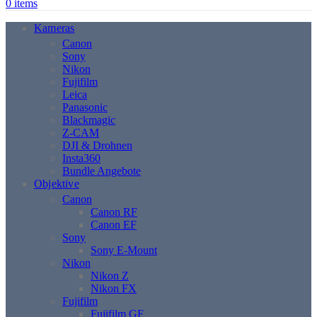
0
items
Kameras
Canon
Sony
Nikon
Fujifilm
Leica
Panasonic
Blackmagic
Z-CAM
DJI & Drohnen
Insta360
Bundle Angebote
Objektive
Canon
Canon RF
Canon EF
Sony
Sony E-Mount
Nikon
Nikon Z
Nikon FX
Fujifilm
Fujifilm GF