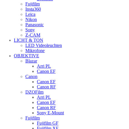
Fujifilm
Insta360
Leica
Nikon
Panasonic
Sony
Z-CAM
LICHT & TON
LED Videoleuchten
Mikrofone
OBJEKTIVE
Blazar
Arri PL
Canon EF
Canon
Canon EF
Canon RF
DZOFilm
Arri PL
Canon EF
Canon RF
Sony E-Mount
Fujifilm
Fujifilm GF
Fujifilm XF