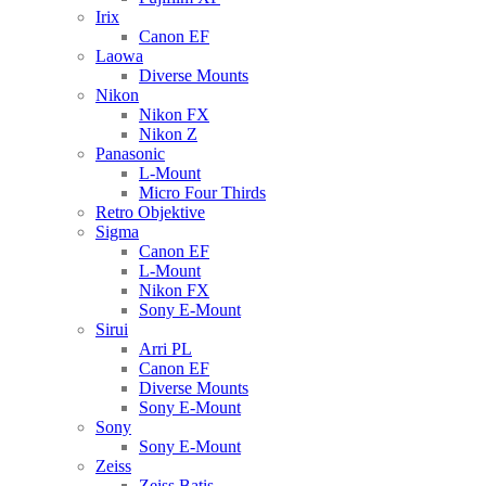
Irix
Canon EF
Laowa
Diverse Mounts
Nikon
Nikon FX
Nikon Z
Panasonic
L-Mount
Micro Four Thirds
Retro Objektive
Sigma
Canon EF
L-Mount
Nikon FX
Sony E-Mount
Sirui
Arri PL
Canon EF
Diverse Mounts
Sony E-Mount
Sony
Sony E-Mount
Zeiss
Zeiss Batis