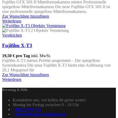
Fujifilm GFX 50S II Mittelformatkamera mieten Professionelle
spiegellose Mittelformatkamera Die neue Fujifilm GFX 50S II ist
eine professionelle spiegellose Mittelformatkamera.
Zur Wunschliste hinzufügen
Weiterlesen
Vergleichen
Fujifilm X-T3
19,50 €
pro Tag
inkl. MwSt.
Fujifilm X-T3 mieten Perfekt ausgestattet – Die spiegellose
Systemkamera Die neue Fujifilm X-T3 bietet eine Auflösung von
26,1 Megapixel für
Zur Wunschliste hinzufügen
Weiterlesen
Beratung & Hilfe
Kontaktiere uns, wir helfen dir gerne weiter:
Montag bis Freitag zwischen 9 - 18 Uhr
089 23 799 772
info@objektivvermietung.de