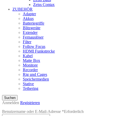
Zeiss Contax
ZUBEHÖR
Adapter
Akkus
Batteriegriffe
Blitzgeräte
Extender
Fernauslöser
Filter
Follow Focus
HDMI Funkstrecke
Kabel
Matte Box
Monitore
Recorder
Rig und Cages
Speichermedien
Stative
Tethering
Suchen
Anmelden
Registrieren
Benutzername oder E-Mail-Adresse
*
Erforderlich