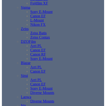
Fujifilm XF
Sigma
Sony E-Mount
Canon EF
L-Mount
Nikon FX
Zeiss
Zeiss Batis
Zeiss Contax
DZOFilm
Arri PL
Canon EF
Canon RF
Sony E-Mount
Blazar
Arri PL
Canon EF
Sirui
Arri PL
Canon EF
Sony E-Mount
Diverse Mounts
Laowa
Diverse Mounts
Irix