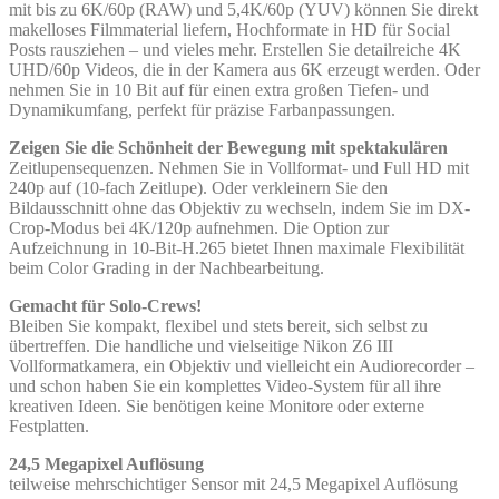
mit bis zu 6K/60p (RAW) und 5,4K/60p (YUV) können Sie direkt
makelloses Filmmaterial liefern, Hochformate in HD für Social
Posts rausziehen – und vieles mehr. Erstellen Sie detailreiche 4K
UHD/60p Videos, die in der Kamera aus 6K erzeugt werden. Oder
nehmen Sie in 10 Bit auf für einen extra großen Tiefen- und
Dynamikumfang, perfekt für präzise Farbanpassungen.
Zeigen Sie die Schönheit der Bewegung mit spektakulären
Zeitlupensequenzen. Nehmen Sie in Vollformat- und Full HD mit
240p auf (10-fach Zeitlupe). Oder verkleinern Sie den
Bildausschnitt ohne das Objektiv zu wechseln, indem Sie im DX-
Crop-Modus bei 4K/120p aufnehmen. Die Option zur
Aufzeichnung in 10-Bit-H.265 bietet Ihnen maximale Flexibilität
beim Color Grading in der Nachbearbeitung.
Gemacht für Solo-Crews!
Bleiben Sie kompakt, flexibel und stets bereit, sich selbst zu
übertreffen. Die handliche und vielseitige Nikon Z6 III
Vollformatkamera, ein Objektiv und vielleicht ein Audiorecorder –
und schon haben Sie ein komplettes Video-System für all ihre
kreativen Ideen. Sie benötigen keine Monitore oder externe
Festplatten.
24,5 Megapixel Auflösung
teilweise mehrschichtiger Sensor mit 24,5 Megapixel Auflösung