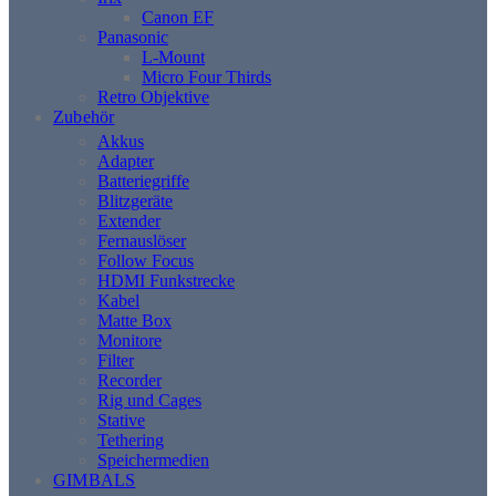
Canon EF
Panasonic
L-Mount
Micro Four Thirds
Retro Objektive
Zubehör
Akkus
Adapter
Batteriegriffe
Blitzgeräte
Extender
Fernauslöser
Follow Focus
HDMI Funkstrecke
Kabel
Matte Box
Monitore
Filter
Recorder
Rig und Cages
Stative
Tethering
Speichermedien
GIMBALS