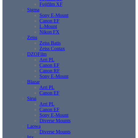
Fujifilm XF
Sigma
Sony E-Mount
Canon EF
L-Mount
Nikon FX
Zeiss
Zeiss Batis
Zeiss Contax
DZOFilm
Arri PL
Canon EF
Canon RF
Sony E-Mount
Blazar
Arri PL
Canon EF
Sirui
Arri PL
Canon EF
Sony E-Mount
Diverse Mounts
Laowa
Diverse Mounts
Irix