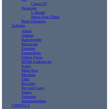
Canon EF
Panasonic
L-Mount
Micro Four Thirds
Retro Objektive
Zubehör
Akkus
Adapter
Batteriegriffe
Blitzgeräte
Extender
Fernauslöser
Follow Focus
HDMI Funkstrecke
Kabel
Matte Box
Monitore
Filter
Recorder
Rig und Cages
Stative
Tethering
Speichermedien
GIMBALS