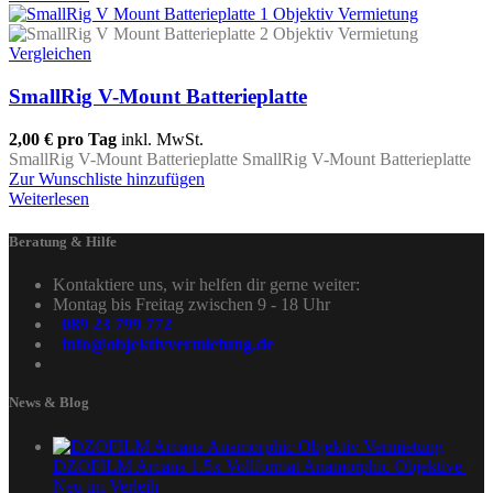
Vergleichen
SmallRig V-Mount Batterieplatte
2,00 €
pro Tag
inkl. MwSt.
SmallRig V-Mount Batterieplatte SmallRig V-Mount Batterieplatte
Zur Wunschliste hinzufügen
Weiterlesen
Beratung & Hilfe
Kontaktiere uns, wir helfen dir gerne weiter:
Montag bis Freitag zwischen 9 - 18 Uhr
089 23 799 772
info@objektivvermietung.de
News & Blog
DZOFILM Arcana 1.5x Vollformat Anamorphic Objektive |
Neu im Verleih