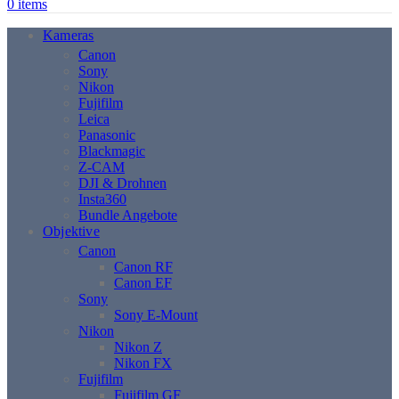
0
items
Kameras
Canon
Sony
Nikon
Fujifilm
Leica
Panasonic
Blackmagic
Z-CAM
DJI & Drohnen
Insta360
Bundle Angebote
Objektive
Canon
Canon RF
Canon EF
Sony
Sony E-Mount
Nikon
Nikon Z
Nikon FX
Fujifilm
Fujifilm GF