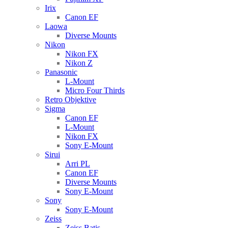
Irix
Canon EF
Laowa
Diverse Mounts
Nikon
Nikon FX
Nikon Z
Panasonic
L-Mount
Micro Four Thirds
Retro Objektive
Sigma
Canon EF
L-Mount
Nikon FX
Sony E-Mount
Sirui
Arri PL
Canon EF
Diverse Mounts
Sony E-Mount
Sony
Sony E-Mount
Zeiss
Zeiss Batis