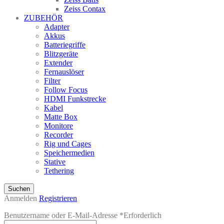
Zeiss Contax
ZUBEHÖR
Adapter
Akkus
Batteriegriffe
Blitzgeräte
Extender
Fernauslöser
Filter
Follow Focus
HDMI Funkstrecke
Kabel
Matte Box
Monitore
Recorder
Rig und Cages
Speichermedien
Stative
Tethering
Suchen
Anmelden
Registrieren
Benutzername oder E-Mail-Adresse
*
Erforderlich