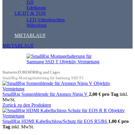
DJI
Edelkrone
LICHT & TON
LED Videoleuchten
Mikrofone
MIETABLAUF
MIETABLAUF
Startseite
ZUBEHÖR
Rig und Cages
SmallRig Montagehalterung für Samsung SSD T5
SmallRig Sonnenblende für Atomos Ninja V
2,00 €
pro Tag
inkl.
MwSt.
Zurück zu den Produkten
SmallRig HDMI Kabellschloss/Schutz für EOS R5/R6
1,00 €
pro
Tag
inkl. MwSt.