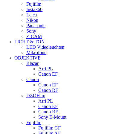
Fujifilm
Insta360
Leica
Nikon
Panasonic
Sony
Z-CAM
LICHT & TON
LED Videoleuchten
Mikrofone
OBJEKTIVE
Blazar
Arri PL
Canon EF
Canon
Canon EF
Canon RF
DZOFilm
Arri PL
Canon EF
Canon RF
Sony E-Mount
Fujifilm
Fujifilm GF
Fujifilm XF