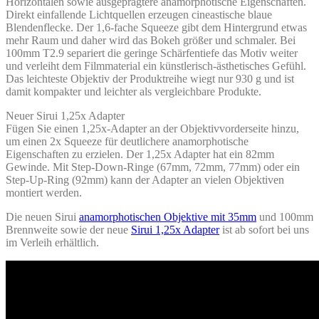
Horizontalen sowie ausgeprägtere anamorphotische Eigenschaften.
Direkt einfallende Lichtquellen erzeugen cineastische blaue
Blendenflecke. Der 1,6-fache Squeeze gibt dem Hintergrund etwas
mehr Raum und daher wird das Bokeh größer und schmaler. Bei
100mm T2.9 separiert die geringe Schärfentiefe das Motiv weiter
und verleiht dem Filmmaterial ein künstlerisch-ästhetisches Gefühl.
Das leichteste Objektiv der Produktreihe wiegt nur 930 g und ist
damit kompakter und leichter als vergleichbare Produkte.
Neuer Sirui 1,25x Adapter
Fügen Sie einen 1,25x-Adapter an der Objektivvorderseite hinzu,
um einen 2x Squeeze für deutlichere anamorphotische
Eigenschaften zu erzielen. Der 1,25x Adapter hat ein 82mm
Gewinde. Mit Step-Down-Ringe (67mm, 72mm, 77mm) oder ein
Step-Up-Ring (92mm) kann der Adapter an vielen Objektiven
montiert werden.
Die neuen Sirui
anamorphotischen Objektive mit 35mm
und 100mm
Brennweite sowie der neue
Sirui 1,25x Adapter
ist ab sofort bei uns
im Verleih erhältlich.