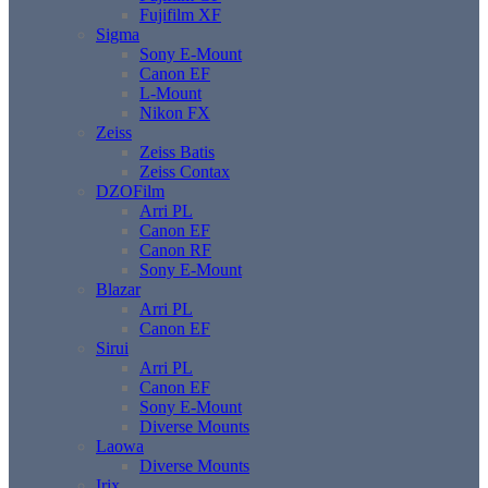
Fujifilm XF
Sigma
Sony E-Mount
Canon EF
L-Mount
Nikon FX
Zeiss
Zeiss Batis
Zeiss Contax
DZOFilm
Arri PL
Canon EF
Canon RF
Sony E-Mount
Blazar
Arri PL
Canon EF
Sirui
Arri PL
Canon EF
Sony E-Mount
Diverse Mounts
Laowa
Diverse Mounts
Irix