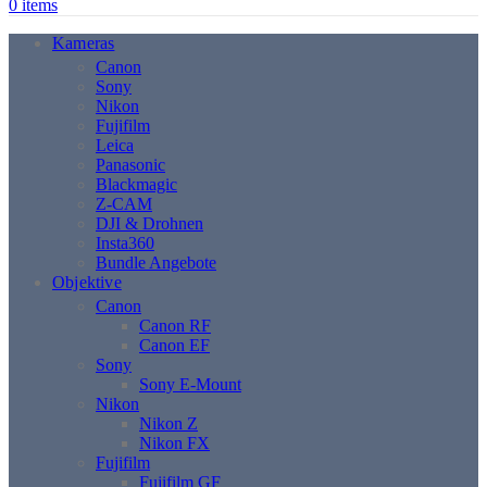
0
items
Kameras
Canon
Sony
Nikon
Fujifilm
Leica
Panasonic
Blackmagic
Z-CAM
DJI & Drohnen
Insta360
Bundle Angebote
Objektive
Canon
Canon RF
Canon EF
Sony
Sony E-Mount
Nikon
Nikon Z
Nikon FX
Fujifilm
Fujifilm GF