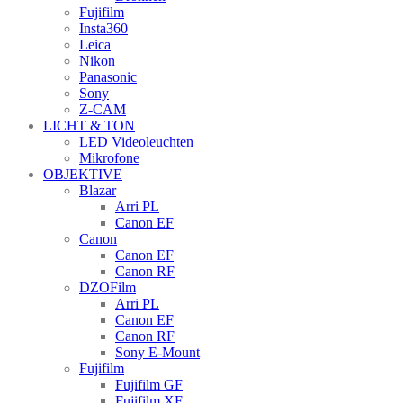
Fujifilm
Insta360
Leica
Nikon
Panasonic
Sony
Z-CAM
LICHT & TON
LED Videoleuchten
Mikrofone
OBJEKTIVE
Blazar
Arri PL
Canon EF
Canon
Canon EF
Canon RF
DZOFilm
Arri PL
Canon EF
Canon RF
Sony E-Mount
Fujifilm
Fujifilm GF
Fujifilm XF