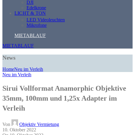
DJI
Edelkrone
LICHT & TON
LED Videoleuchten
Mikrofone
MIETABLAUF
MIETABLAUF
News
Home
Neu im Verleih
Neu im Verleih
Sirui Vollformat Anamorphic Objektive
35mm, 100mm und 1,25x Adapter im
Verleih
Von
Objektiv Vermietung
10. Oktober 2022