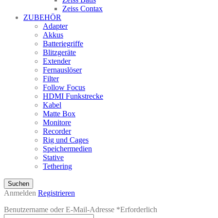
Zeiss Contax
ZUBEHÖR
Adapter
Akkus
Batteriegriffe
Blitzgeräte
Extender
Fernauslöser
Filter
Follow Focus
HDMI Funkstrecke
Kabel
Matte Box
Monitore
Recorder
Rig und Cages
Speichermedien
Stative
Tethering
Suchen
Anmelden
Registrieren
Benutzername oder E-Mail-Adresse
*
Erforderlich