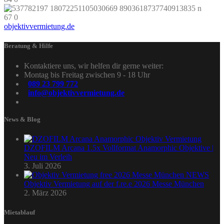
67
0
objektivvermietung.de
Beratung & Hilfe
Kontaktiere uns, wir helfen dir gerne weiter:
Montag bis Freitag zwischen 9 - 18 Uhr
089 23 799 772
info@objektivvermietung.de
News & Blog
DZOFILM Arcana 1.5x Vollformat Anamorphic Objektive |
Neu im Verleih
3. Juli 2026
Objektiv Vermietung auf der f.re.e 2026 Messe München
2. März 2026
Mietablauf