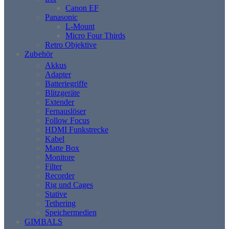
Canon EF
Panasonic
L-Mount
Micro Four Thirds
Retro Objektive
Zubehör
Akkus
Adapter
Batteriegriffe
Blitzgeräte
Extender
Fernauslöser
Follow Focus
HDMI Funkstrecke
Kabel
Matte Box
Monitore
Filter
Recorder
Rig und Cages
Stative
Tethering
Speichermedien
GIMBALS