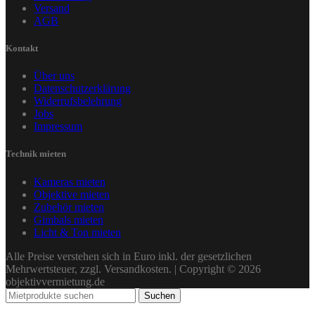
Versand
AGB
Kontakt
Über uns
Datenschutzerklärung
Widerrufsbelehrung
Jobs
Impressum
Technik mieten
Kameras mieten
Objektive mieten
Zubehör mieten
Gimbals mieten
Licht & Ton mieten
Alle Preise verstehen sich in Euro inkl. der gesetzlichen
Mehrwertsteuer, zzgl. Versandkosten. | Copyright © 2026
objektivvermietung.de
Suchen