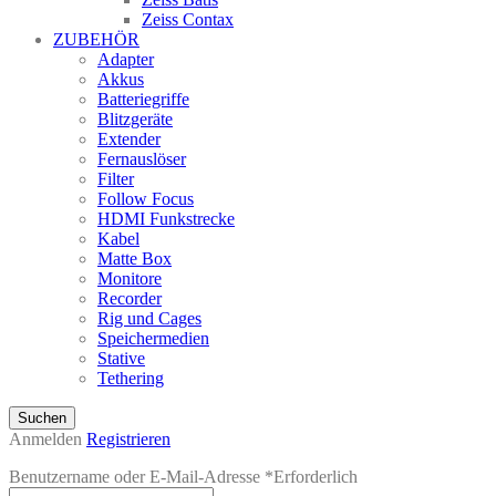
Zeiss Contax
ZUBEHÖR
Adapter
Akkus
Batteriegriffe
Blitzgeräte
Extender
Fernauslöser
Filter
Follow Focus
HDMI Funkstrecke
Kabel
Matte Box
Monitore
Recorder
Rig und Cages
Speichermedien
Stative
Tethering
Suchen
Anmelden
Registrieren
Benutzername oder E-Mail-Adresse
*
Erforderlich