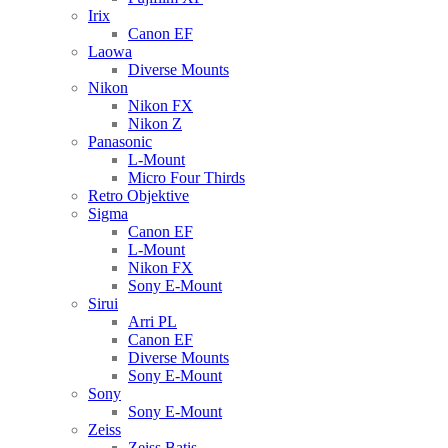
Irix
Canon EF
Laowa
Diverse Mounts
Nikon
Nikon FX
Nikon Z
Panasonic
L-Mount
Micro Four Thirds
Retro Objektive
Sigma
Canon EF
L-Mount
Nikon FX
Sony E-Mount
Sirui
Arri PL
Canon EF
Diverse Mounts
Sony E-Mount
Sony
Sony E-Mount
Zeiss
Zeiss Batis