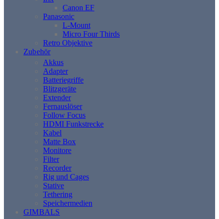
Canon EF
Panasonic
L-Mount
Micro Four Thirds
Retro Objektive
Zubehör
Akkus
Adapter
Batteriegriffe
Blitzgeräte
Extender
Fernauslöser
Follow Focus
HDMI Funkstrecke
Kabel
Matte Box
Monitore
Filter
Recorder
Rig und Cages
Stative
Tethering
Speichermedien
GIMBALS