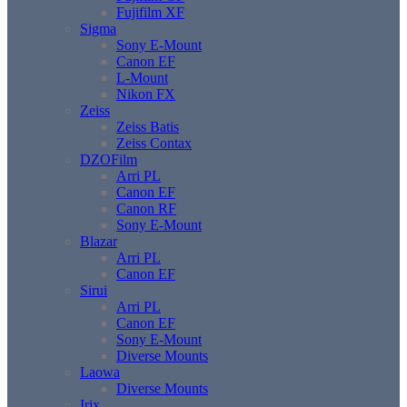
Fujifilm XF
Sigma
Sony E-Mount
Canon EF
L-Mount
Nikon FX
Zeiss
Zeiss Batis
Zeiss Contax
DZOFilm
Arri PL
Canon EF
Canon RF
Sony E-Mount
Blazar
Arri PL
Canon EF
Sirui
Arri PL
Canon EF
Sony E-Mount
Diverse Mounts
Laowa
Diverse Mounts
Irix