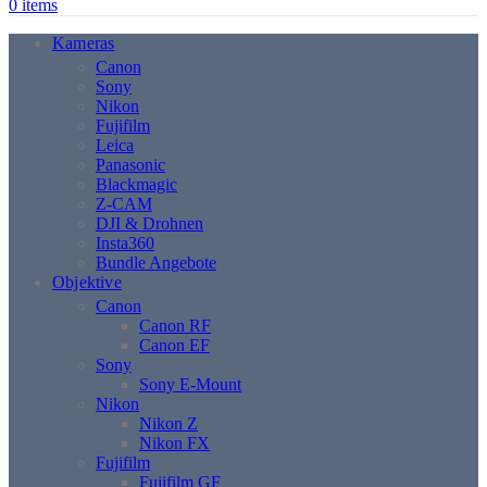
0
items
Kameras
Canon
Sony
Nikon
Fujifilm
Leica
Panasonic
Blackmagic
Z-CAM
DJI & Drohnen
Insta360
Bundle Angebote
Objektive
Canon
Canon RF
Canon EF
Sony
Sony E-Mount
Nikon
Nikon Z
Nikon FX
Fujifilm
Fujifilm GF