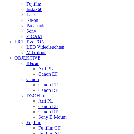
Fujifilm
Insta360
Leica
Nikon
Panasonic
Sony
Z-CAM
LICHT & TON
LED Videoleuchten
Mikrofone
OBJEKTIVE
Blazar
Arri PL
Canon EF
Canon
Canon EF
Canon RF
DZOFilm
Arri PL
Canon EF
Canon RF
Sony E-Mount
Fujifilm
Fujifilm GF
Fujifilm XF