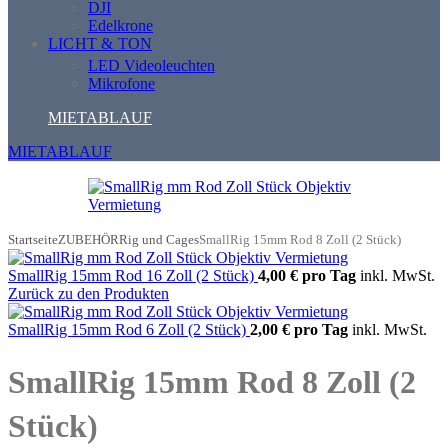
DJI
Edelkrone
LICHT & TON
LED Videoleuchten
Mikrofone
MIETABLAUF
MIETABLAUF
Startseite
ZUBEHÖR
Rig und Cages
SmallRig 15mm Rod 8 Zoll (2 Stück)
SmallRig 15mm Rod 16 Zoll (2 Stück)
4,00 €
pro Tag
inkl. MwSt.
Zurück zu den Produkten
SmallRig 15mm Rod 6 Zoll (2 Stück)
2,00 €
pro Tag
inkl. MwSt.
SmallRig 15mm Rod 8 Zoll (2
Stück)